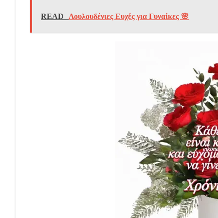
READ
Λουλουδένιες Ευχές για Γυναίκες 🌸