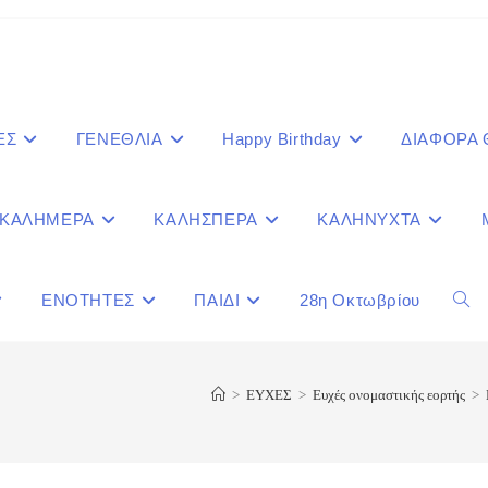
ΕΣ
ΓΕΝΕΘΛΙΑ
Happy Birthday
ΔΙΑΦΟΡΑ
ΚΑΛΗΜΕΡΑ
ΚΑΛΗΣΠΕΡΑ
ΚΑΛΗΝΥΧΤΑ
ΕΝΟΤΗΤΕΣ
ΠΑΙΔΙ
28η Οκτωβρίου
Togg
webs
>
ΕΥΧΕΣ
>
Ευχές ονομαστικής εορτής
>
sear