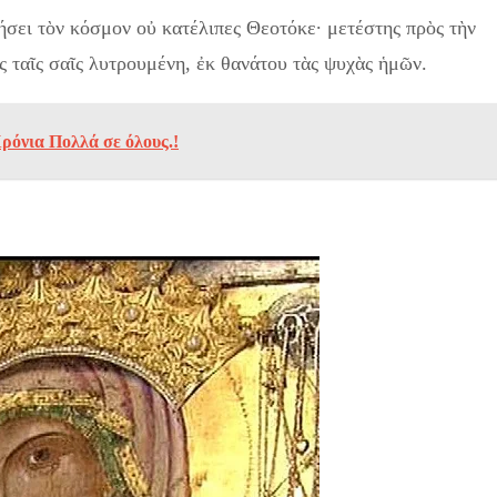
ήσει τὸν κόσμον οὐ κατέλιπες Θεοτόκε· μετέστης πρὸς τὴν
ς ταῖς σαῖς λυτρουμένη, ἐκ θανάτου τὰς ψυχὰς ἡμῶν.
ρόνια Πολλά σε όλους.!