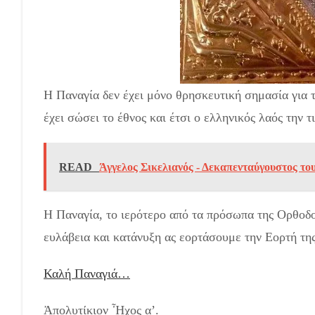
Η Παναγία δεν έχει μόνο θρησκευτική σημασία για τ
έχει σώσει το έθνος και έτσι ο ελληνικός λαός την τ
READ
Άγγελος Σικελιανός - Δεκαπενταύγουστος το
Η Παναγία, το ιερότερο από τα πρόσωπα της Ορθοδοξ
ευλάβεια και κατάνυξη ας εορτάσουμε την Εορτή τη
Καλή Παναγιά…
Ἀπολυτίκιον Ἦχος α’.