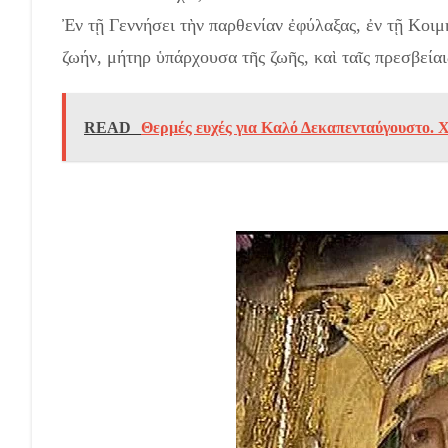
Ἐν τῇ Γεννήσει τὴν παρθενίαν ἐφύλαξας, ἐν τῇ Κοιμ
ζωήν, μήτηρ ὑπάρχουσα τῆς ζωῆς, καὶ ταῖς πρεσβείαι
READ
Θερμές ευχές για Καλό Δεκαπενταύγουστο. Χ
Καλή Παναγιά – Δεκαπενταύγουστος.!