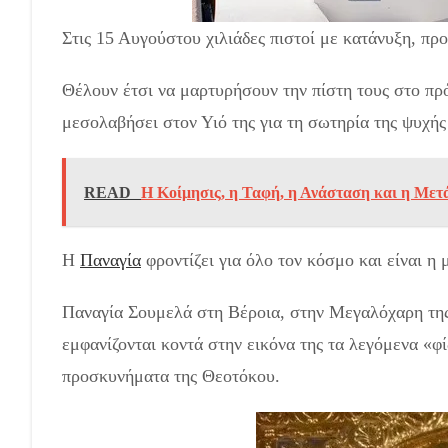
Στις 15 Αυγούστου χιλιάδες πιστοί με κατάνυξη, π
Θέλουν έτσι να μαρτυρήσουν την πίστη τους στο πρ
μεσολαβήσει στον Υιό της για τη σωτηρία της ψυχής
READ
Η Κοίμησις, η Ταφή, η Ανάσταση και η Μετ
Η
Παναγία
φροντίζει για όλο τον κόσμο και είναι η 
Παναγία Σουμελά στη Βέροια, στην Μεγαλόχαρη της
εμφανίζονται κοντά στην εικόνα της τα λεγόμενα «φί
προσκυνήματα της Θεοτόκου.
Καλή Παναγιά – Δεκα