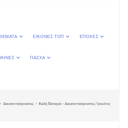
 ΘΕΜΑΤΑ
ΕΙΚΟΝΕΣ ΤΟΠ
ΕΠΟΧΕΣ
ΜΗΝΕΣ
ΠΑΣΧΑ
le
ite
>
Δεκαπενταύγουστος
>
Καλή Παναγιά – Δεκαπενταύγουστος.! (εικόνες)
ch