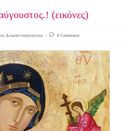
ύγουστος.! (εικόνες)
Post
νες Δεκαπενταύγουστου
0 Comments
comments: