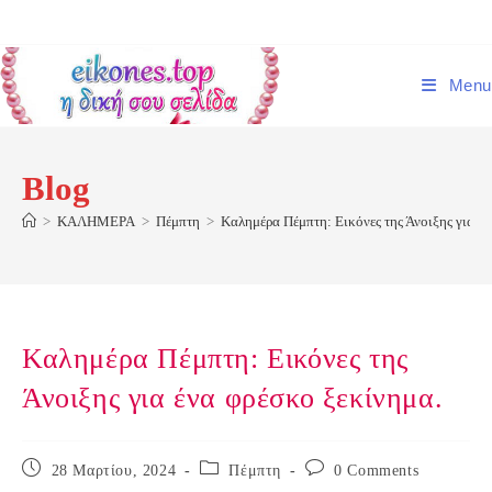
Skip
to
content
Menu
Blog
>
ΚΑΛΗΜΕΡΑ
>
Πέμπτη
>
Καλημέρα Πέμπτη: Εικόνες της Άνοιξης για έν
Καλημέρα Πέμπτη: Εικόνες της
Άνοιξης για ένα φρέσκο ξεκίνημα.
Post
Post
Post
28 Μαρτίου, 2024
Πέμπτη
0 Comments
published:
category:
comments: