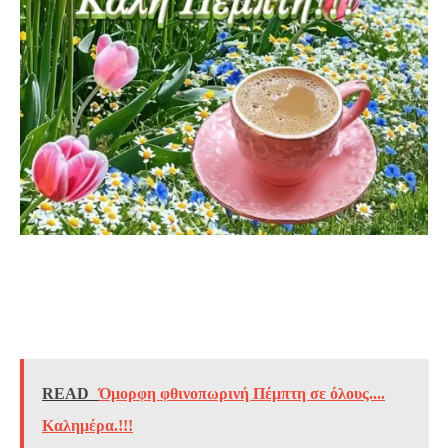
READ
Όμορφη φθινοπωρινή Πέμπτη σε όλους....
Καλημέρα.!!!