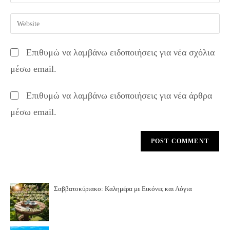
your
username
email
Enter
to
address
your
comment
to
website
Επιθυμώ να λαμβάνω ειδοποιήσεις για νέα σχόλια
comment
URL
μέσω email.
(optional)
Επιθυμώ να λαμβάνω ειδοποιήσεις για νέα άρθρα
μέσω email.
Σαββατοκύριακο: Καλημέρα με Εικόνες και Λόγια