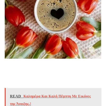
READ
Καλημέρα Και Καλή Πέμπτη Με Εικόνες
της Άνοιξης.!