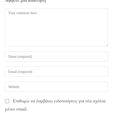
Αφήστε μια απάντηση
Comment
Enter
your
name
Enter
or
your
username
email
Enter
to
address
your
comment
to
website
Επιθυμώ να λαμβάνω ειδοποιήσεις για νέα σχόλια
comment
URL
μέσω email.
(optional)