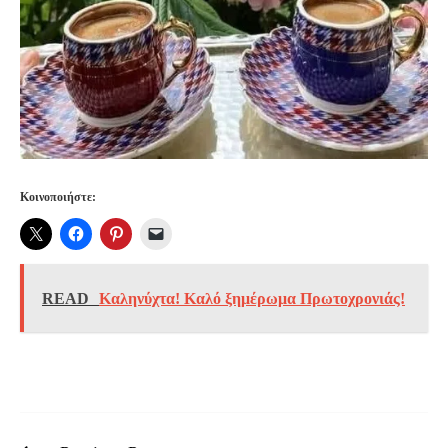
Κοινοποιήστε:
READ
Καληνύχτα! Καλό ξημέρωμα Πρωτοχρονιάς!