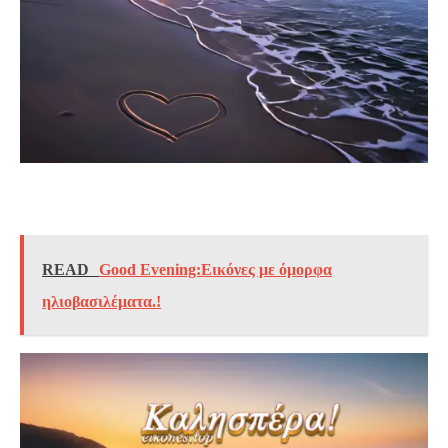
READ
Good Evening:Εικόνες με όμορφα
ηλιοβασιλέματα.!