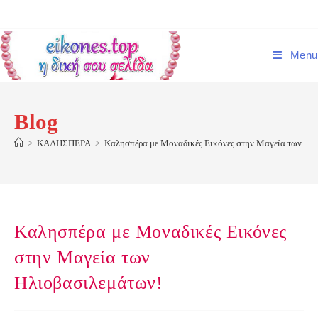
Skip
to
content
Menu
Blog
>
ΚΑΛΗΣΠΕΡΑ
>
Καλησπέρα με Μοναδικές Εικόνες στην Μαγεία των Ηλ
Καλησπέρα με Μοναδικές Εικόνες
στην Μαγεία των
Ηλιοβασιλεμάτων!