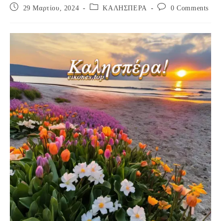
Post
Post
Post
29 Μαρτίου, 2024
ΚΑΛΗΣΠΕΡΑ
0 Comments
published:
category:
comments: