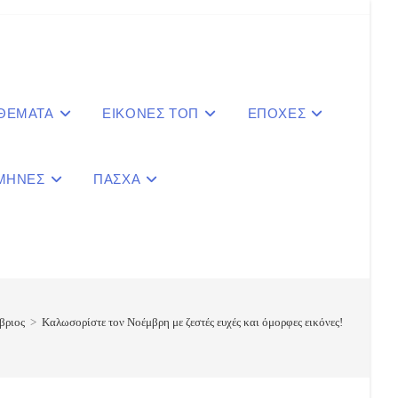
 ΘΕΜΑΤΑ
ΕΙΚΟΝΕΣ ΤΟΠ
ΕΠΟΧΕΣ
ΜΗΝΕΣ
ΠΑΣΧΑ
le
ite
βριος
>
Καλωσορίστε τον Νοέμβρη με ζεστές ευχές και όμορφες εικόνες!
ch