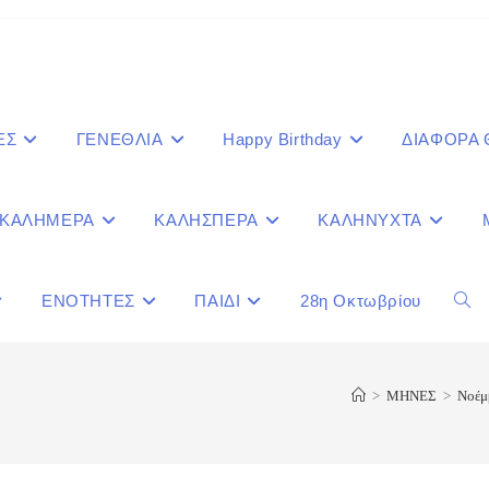
ΕΣ
ΓΕΝΕΘΛΙΑ
Happy Birthday
ΔΙΑΦΟΡΑ
ΚΑΛΗΜΕΡΑ
ΚΑΛΗΣΠΕΡΑ
ΚΑΛΗΝΥΧΤΑ
ΕΝΟΤΗΤΕΣ
ΠΑΙΔΙ
28η Οκτωβρίου
Togg
webs
>
ΜΗΝΕΣ
>
Νοέμ
sear