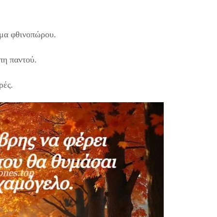
ωμα φθινοπώρου.
πη παντού.
ρές.