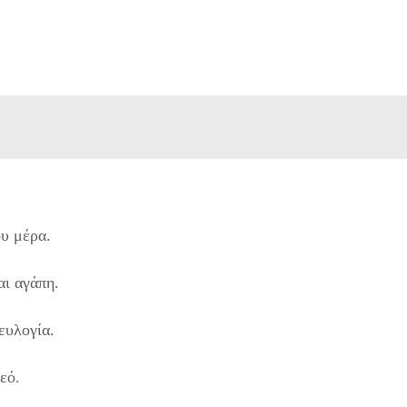
υ μέρα.
αι αγάπη.
ευλογία.
εό.