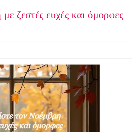
με ζεστές ευχές και όμορφες
s