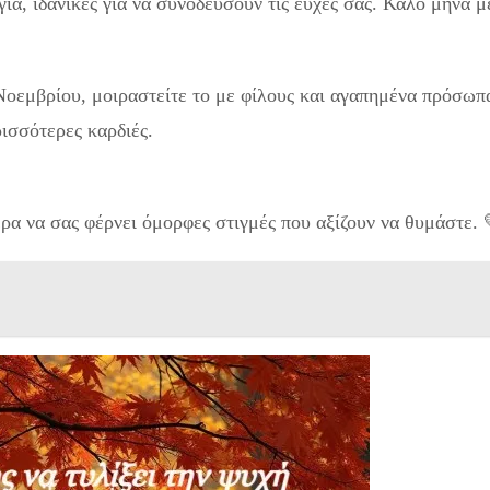
ία, ιδανικές για να συνοδεύσουν τις ευχές σας. Καλό μήνα μ
ίστε τον Νοέμβρη με ζεστές ευχές και όμορφες εικόνες!
 Νοεμβρίου, μοιραστείτε το με φίλους και αγαπημένα πρόσωπ
ισσότερες καρδιές.
έρα να σας φέρνει όμορφες στιγμές που αξίζουν να θυμάστε. 