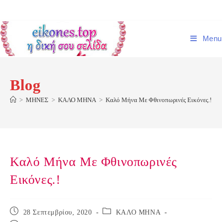
Skip
to
content
Menu
Blog
>
ΜΗΝΕΣ
>
ΚΑΛΟ ΜΗΝΑ
>
Καλό Μήνα Με Φθινοπωρινές Εικόνες.!
Καλό Μήνα Με Φθινοπωρινές
Εικόνες.!
Post
Post
28 Σεπτεμβρίου, 2020
ΚΑΛΟ ΜΗΝΑ
published:
category: