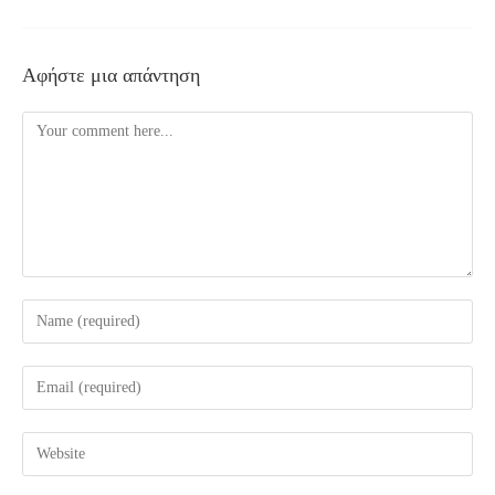
Αφήστε μια απάντηση
Comment
Enter
your
name
Enter
or
your
username
email
Enter
to
address
your
comment
to