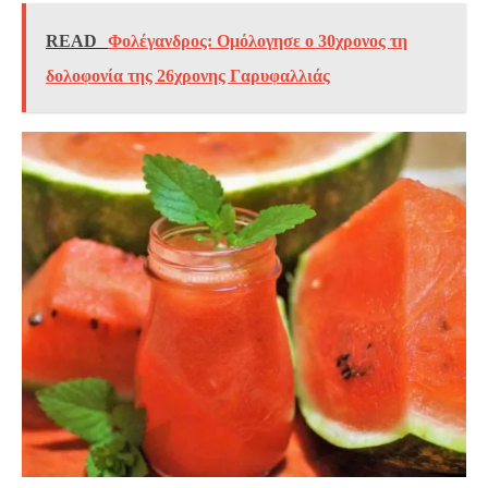
READ
Φολέγανδρος: Ομόλογησε ο 30χρονος τη
δολοφονία της 26χρονης Γαρυφαλλιάς