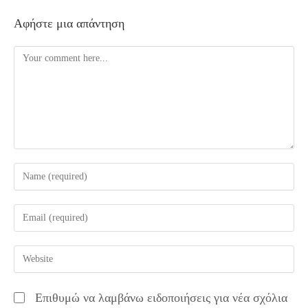
Αφήστε μια απάντηση
Comment
Enter
your
name
Enter
or
your
username
email
Enter
to
address
your
comment
to
website
Επιθυμώ να λαμβάνω ειδοποιήσεις για νέα σχόλια
comment
URL