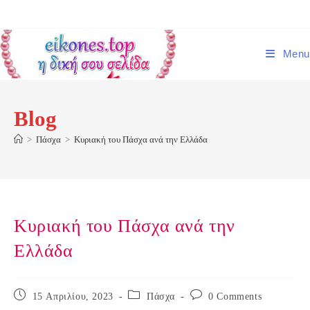
Skip
to
content
Menu
Blog
>
Πάσχα
>
Κυριακή του Πάσχα ανά την Ελλάδα
Κυριακή του Πάσχα ανά την
Ελλάδα
Post
Post
Post
15 Απριλίου, 2023
Πάσχα
0 Comments
published:
category:
comments: