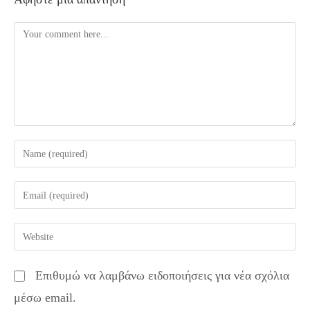
Comment
Enter
your
name
Enter
or
your
username
email
Enter
to
address
your
comment
to
website
Επιθυμώ να λαμβάνω ειδοποιήσεις για νέα σχόλια
comment
URL
μέσω email.
(optional)