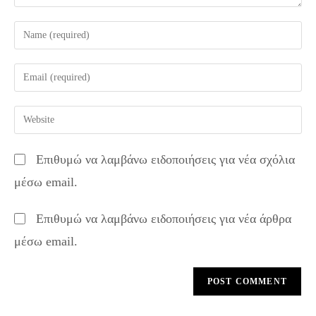
Enter
your
name
Enter
or
your
username
email
Enter
to
address
your
comment
to
website
Επιθυμώ να λαμβάνω ειδοποιήσεις για νέα σχόλια
comment
URL
μέσω email.
(optional)
Επιθυμώ να λαμβάνω ειδοποιήσεις για νέα άρθρα
μέσω email.