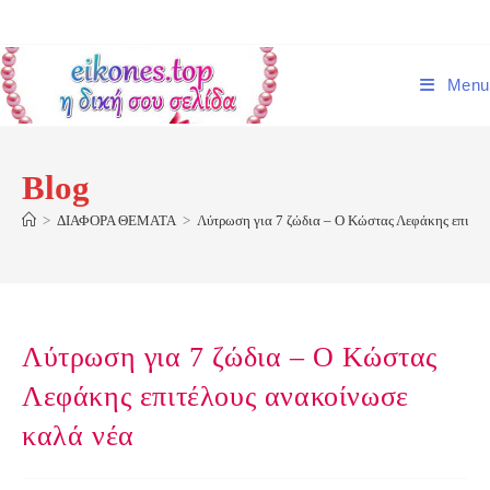
Skip
to
content
Menu
Blog
>
ΔΙΑΦΟΡΑ ΘΕΜΑΤΑ
>
Λύτρωση για 7 ζώδια – Ο Κώστας Λεφάκης επιτέλ
Λύτρωση για 7 ζώδια – Ο Κώστας
Λεφάκης επιτέλους ανακοίνωσε
καλά νέα