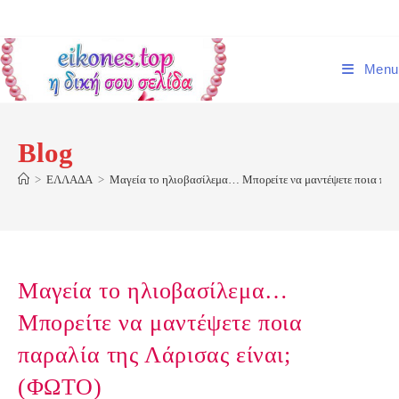
Skip
to
content
Menu
Blog
>
ΕΛΛΑΔΑ
>
Μαγεία το ηλιοβασίλεμα… Μπορείτε να μαντέψετε ποια παρα
Μαγεία το ηλιοβασίλεμα…
Μπορείτε να μαντέψετε ποια
παραλία της Λάρισας είναι;
(ΦΩΤΟ)