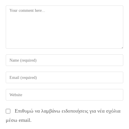
Comment
Enter
your
name
Enter
or
your
username
email
Enter
to
address
your
comment
to
website
Επιθυμώ να λαμβάνω ειδοποιήσεις για νέα σχόλια
comment
URL
μέσω email.
(optional)