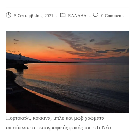
Post
Post
Post
5 Σεπτεμβρίου, 2021
ΕΛΛΑΔΑ
0 Comments
published:
category:
comments:
Πορτοκαλί, κόκκινα, μπλε και μωβ χρώματα
αποτύπωσε ο φωτογραφικός φακός του «Τι Νέα