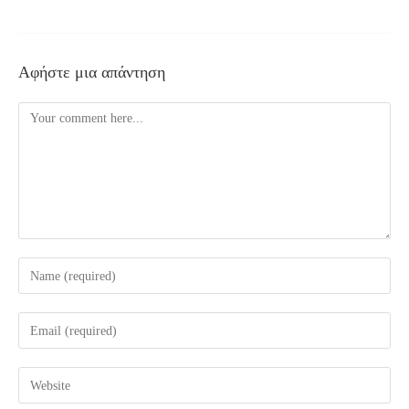
Αφήστε μια απάντηση
Comment
Enter
your
name
Enter
or
your
username
email
Enter
to
address
your
comment