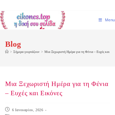
Skip
to
content
Menu
Blog
>
Σήμερα γιορτάζουν
>
Μια Ξεχωριστή Ημέρα για τη Φένια – Ευχές και Ει
Μια Ξεχωριστή Ημέρα για τη Φένια
– Ευχές και Εικόνες
Post
6 Ιανουαρίου, 2026
published: