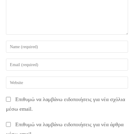
Enter
your
name
Enter
or
your
username
email
Enter
to
address
your
comment
to
website
Επιθυμώ να λαμβάνω ειδοποιήσεις για νέα σχόλια
comment
URL
μέσω email.
(optional)
Επιθυμώ να λαμβάνω ειδοποιήσεις για νέα άρθρα