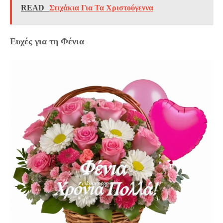
READ
Στιχάκια Για Τα Χριστούγεννα
Ευχές για τη Φένια