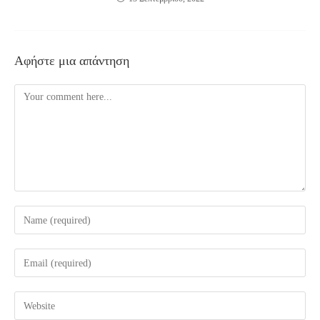
Αφήστε μια απάντηση
Comment
Enter
your
name
Enter
or
your
username
email
Enter
to
address
your