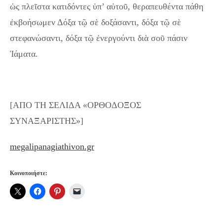
ὡς πλεῖστα κατιδόντες ὑπ’ αὐτοῦ, θεραπευθέντα πάθη
ἐκβοήσωμεν Δόξα τῷ σὲ δοξάσαντι, δόξα τῷ σὲ
στεφανώσαντι, δόξα τῷ ἐνεργούντι διὰ σοῦ πάσιν
Ἰάματα.
[ΑΠΟ ΤΗ ΣΕΛΙΔΑ «ΟΡΘΟΔΟΞΟΣ
ΣΥΝΑΞΑΡΙΣΤΗΣ»]
megalipanagiathivon.gr
Κοινοποιήστε: