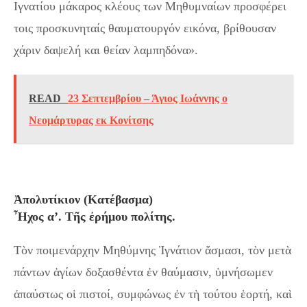
Ιγνατίου μάκαρος κλέους των Μηθυμναίων προσφέρει
τοις προσκυνηταίς θαυματουργόν εικόνα, βρίθουσαν
χάριν δαψελή και θείαν λαμπηδόνα».
READ
23 Σεπτεμβρίου – Άγιος Ιωάννης ο
Νεομάρτυρας εκ Κονίτσης
Ἀπολυτίκιον (Κατέβασμα)
Ἦχος α’. Τῆς ἐρήμου πολίτης.
Τὸν ποιμενάρχην Μηθύμνης Ἰγνάτιον ἄσμασι, τὸν μετὰ
πάντων ἁγίων δοξασθέντα ἐν θαύμασιν, ὑμνήσωμεν
ἀπαύστως οἱ πιστοί, συμφώνως ἐν τὴ τούτου ἑορτή, καὶ