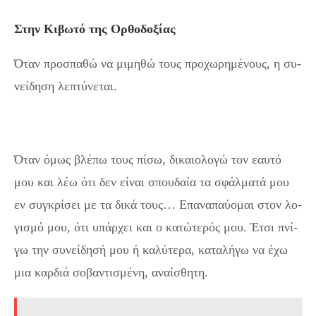
Στην Κιβωτό της Ορθοδοξίας
Όταν προ­σπα­θώ να μι­μη­θώ τους προ­χω­ρη­μέ­νους, η συ­
νεί­δη­ση λε­πτύ­νε­ται.
Όταν όμως βλέ­πω τους πίσω, δι­καιο­λο­γώ τον εαυ­τό
μου και λέω ότι δεν εί­ναι σπου­δαία τα σφάλ­μα­τά μου
εν συγ­κρί­σει με τα δικά τους… Επα­να­παύ­ο­μαι στον λο­
γι­σμό μου, ότι υπάρ­χει και ο κα­τώ­τε­ρός μου. Έτσι πνί­
γω την συ­νεί­δη­σή μου ή κα­λύ­τε­ρα, κα­τα­λή­γω να έχω
μια καρ­διά σο­βαν­τι­σμέ­νη, αναί­σθη­τη.