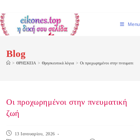
Skip
to
content
Menu
Blog
>
ΘΡΗΣΚΕΙΑ
>
Θρησκευτικά λόγια
>
Οι προχωρημένοι στην πνευματική 
Οι προχωρημένοι στην πνευματική
ζωή
Post
13 Ιανουαρίου, 2026
published: