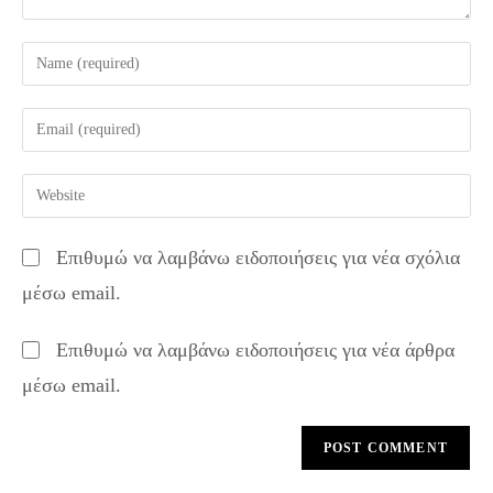
Enter
your
name
Enter
or
your
username
email
Enter
to
address
your
comment
to
website
Επιθυμώ να λαμβάνω ειδοποιήσεις για νέα σχόλια
comment
URL
μέσω email.
(optional)
Επιθυμώ να λαμβάνω ειδοποιήσεις για νέα άρθρα
μέσω email.