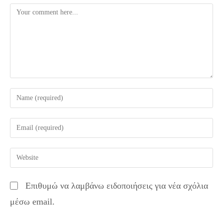
Comment
Enter
your
name
Enter
or
your
username
email
Enter
to
address
your
comment
to
website
Επιθυμώ να λαμβάνω ειδοποιήσεις για νέα σχόλια
comment
URL
μέσω email.
(optional)