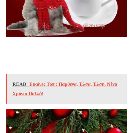
READ
Εικόνες Τοπ : Παρθένα, Έλσα, Έλση, Νένα
Χρόνια Πολλά!