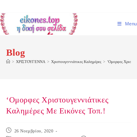
Skip
to
content
Menu
Blog
>
ΧΡΙΣΤΟΥΓΕΝΝΑ
>
Χριστουγεννιάτικες Καλημέρες
>
‘Ομορφες Χριστου
‘Ομορφες Χριστουγεννιάτικες
Καλημέρες Με Εικόνες Τοπ.!
Post
26 Νοεμβρίου, 2020
published: