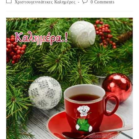
Post
Post
Χριστουγεννιάτικες Καλημέρες
0 Comments
category:
comments: