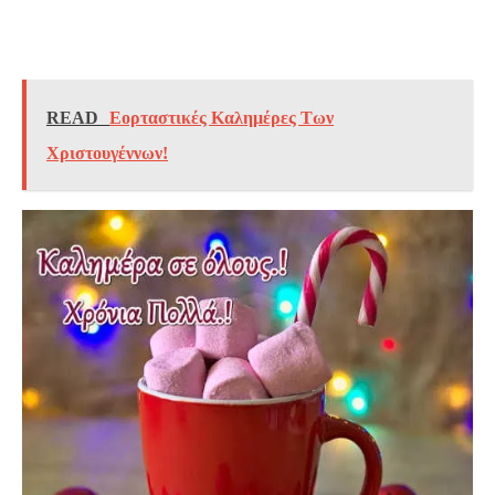
READ
Εορταστικές Καλημέρες Των
Χριστουγέννων!