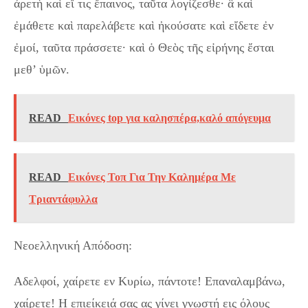
ἀρετὴ καὶ εἴ τις ἔπαινος, ταῦτα λογίζεσθε· ἃ καὶ
ἐμάθετε καὶ παρελάβετε καὶ ἠκούσατε καὶ εἴδετε ἐν
ἐμοί, ταῦτα πράσσετε· καὶ ὁ Θεὸς τῆς εἰρήνης ἔσται
μεθ’ ὑμῶν.
READ
Εικόνες top για καλησπέρα,καλό απόγευμα
READ
Εικόνες Τοπ Για Την Καλημέρα Με
Τριαντάφυλλα
Νεοελληνική Απόδοση:
Αδελφοί, χαίρετε εν Κυρίω, πάντοτε! Επαναλαμβάνω,
χαίρετε! Η επιείκειά σας ας γίνει γνωστή εις όλους