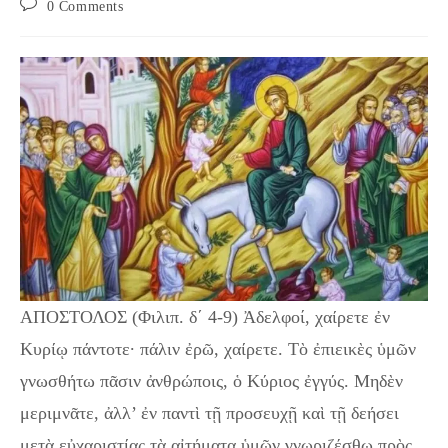
Post
0 Comments
comments:
ΑΠΟΣΤΟΛΟΣ (Φιλιπ. δ΄ 4-9) Ἀδελφοί, χαίρετε ἐν
Κυρίῳ πάντοτε· πάλιν ἐρῶ, χαίρετε. Τὸ ἐπιεικὲς ὑμῶν
γνωσθήτω πᾶσιν ἀνθρώποις, ὁ Κύριος ἐγγύς. Μηδὲν
μεριμνᾶτε, ἀλλ’ ἐν παντὶ τῇ προσευχῇ καὶ τῇ δεήσει
μετὰ εὐχαριστίας τὰ αἰτήματα ὑμῶν γνωριζέσθω πρὸς