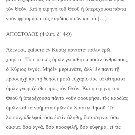
τὸν Θεόν. Καὶ ἡ εἰρήνη τοῦ Θεοῦ ἡ ὑπερέχουσα πάντα
νοῦν φρουρήσει τὰς καρδίας ὑμῶν καὶ τὰ […]
ΑΠΟΣΤΟΛΟΣ (Φιλιπ. δ΄ 4-9)
Ἀδελφοί, χαίρετε ἐν Κυρίῳ πάντοτε· πάλιν ἐρῶ,
χαίρετε. Τὸ ἐπιεικὲς ὑμῶν γνωσθήτω πᾶσιν ἀνθρώποις,
ὁ Κύριος ἐγγύς. Μηδὲν μεριμνᾶτε, ἀλλ’ ἐν παντὶ τῇ
προσευχῇ καὶ τῇ δεήσει μετὰ εὐχαριστίας τὰ αἰτήματα
ὑμῶν γνωριζέσθω πρὸς τὸν Θεόν. Καὶ ἡ εἰρήνη τοῦ
Θεοῦ ἡ ὑπερέχουσα πάντα νοῦν φρουρήσει τὰς καρδίας
ὑμῶν καὶ τὰ νοήματα ὑμῶν ἐν Χριστῷ Ἰησοῦ. Τὸ
λοιπόν, ἀδελφοί, ὅσα ἐστὶν ἀληθῆ, ὅσα σεμνά, ὅσα
δίκαια, ὅσα ἁγνά, ὅσα προσφιλῆ, ὅσα εὔφημα, εἴ τις