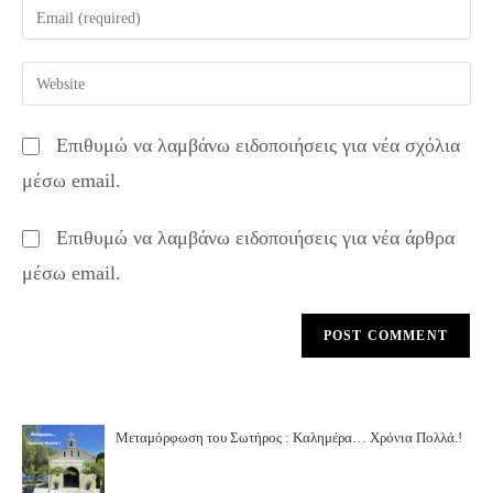
Enter
or
your
username
email
Enter
to
address
your
comment
to
website
Επιθυμώ να λαμβάνω ειδοποιήσεις για νέα σχόλια
comment
URL
μέσω email.
(optional)
Επιθυμώ να λαμβάνω ειδοποιήσεις για νέα άρθρα
μέσω email.
Μεταμόρφωση του Σωτήρος : Καλημέρα… Χρόνια Πολλά.!