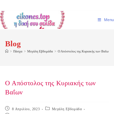
Skip
to
content
Menu
Blog
>
Πάσχα
>
Μεγάλη Εβδομάδα
>
Ο Απόστολος της Κυριακής των Βαΐων
Ο Απόστολος της Κυριακής των
Βαΐων
Post
Post
8 Απριλίου, 2023
Μεγάλη Εβδομάδα
published:
category: