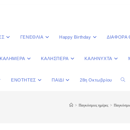
ΕΣ
ΓΕΝΕΘΛΙΑ
Happy Birthday
ΔΙΑΦΟΡΑ
ΚΑΛΗΜΕΡΑ
ΚΑΛΗΣΠΕΡΑ
ΚΑΛΗΝΥΧΤΑ
ΕΝΟΤΗΤΕΣ
ΠΑΙΔΙ
28η Οκτωβρίου
Togg
webs
>
Παγκόσμιες ημέρες
>
Παγκόσμια
sear