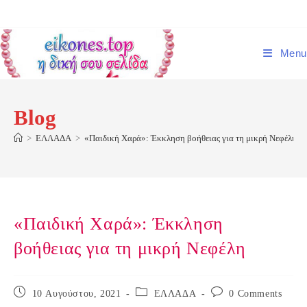
Skip
to
content
Menu
Blog
>
ΕΛΛΑΔΑ
>
«Παιδική Χαρά»: Έκκληση βοήθειας για τη μικρή Νεφέλη
«Παιδική Χαρά»: Έκκληση
βοήθειας για τη μικρή Νεφέλη
Post
Post
Post
10 Αυγούστου, 2021
ΕΛΛΑΔΑ
0 Comments
published:
category:
comments: