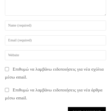
Enter
your
name
Enter
or
your
username
email
Enter
to
address
your
comment
to
website
Επιθυμώ να λαμβάνω ειδοποιήσεις για νέα σχόλια
comment
URL
μέσω email.
(optional)
Επιθυμώ να λαμβάνω ειδοποιήσεις για νέα άρθρα
μέσω email.