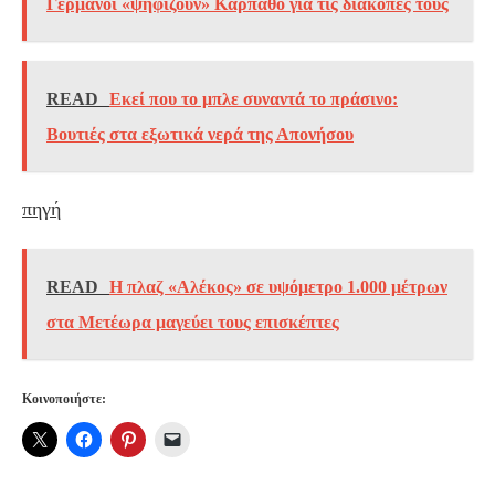
Γερμανοί «ψηφίζουν» Κάρπαθο για τις διακοπές τους
READ
Εκεί που το μπλε συναντά το πράσινο:
Βουτιές στα εξωτικά νερά της Απονήσου
πηγή
READ
Η πλαζ «Αλέκος» σε υψόμετρο 1.000 μέτρων
στα Μετέωρα μαγεύει τους επισκέπτες
Κοινοποιήστε: