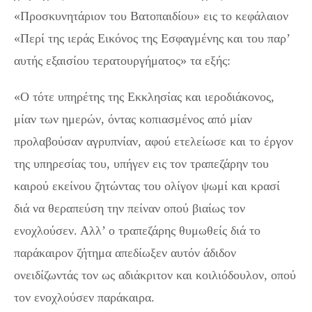
«Προσκυνητάριον του Βατοπαιδίου» εις το κεφάλαιον
«Περί της ιεράς Εικόνος της Εσφαγμένης και του παρ’
αυτής εξαισίου τερατουργήματος» τα εξής:
«Ο τότε υπηρέτης της Εκκλησίας και ιεροδιάκονος,
μίαν των ημερών, όντας κοπιασμένος από μίαν
προλαβούσαν αγρυπνίαν, αφού ετελείωσε και το έργον
της υπηρεσίας του, υπήγεν εις τον τραπεζάρην του
καιρού εκείνου ζητώντας του ολίγον ψωμί και κρασί
διά να θεραπεύση την πείναν οπού βιαίως τον
ενοχλούσεν. Αλλ’ ο τραπεζάρης θυμωθείς διά το
παράκαιρον ζήτημα απεδίωξεν αυτόν άδιδον
ονειδίζωντάς τον ως αδιάκριτον και κοιλιόδουλον, οπού
τον ενοχλούσεν παράκαιρα.