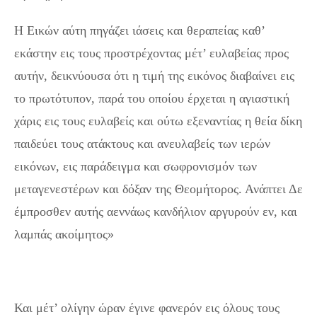
Η Εικών αύτη πηγάζει ιάσεις και θεραπείας καθ’
εκάστην εις τους προστρέχοντας μέτ’ ευλαβείας προς
αυτήν, δεικνύουσα ότι η τιμή της εικόνος διαβαίνει εις
το πρωτότυπον, παρά του οποίου έρχεται η αγιαστική
χάρις εις τους ευλαβείς και ούτω εξεναντίας η θεία δίκη
παιδεύει τους ατάκτους και ανευλαβείς των ιερών
εικόνων, εις παράδειγμα και σωφρονισμόν των
μεταγενεστέρων και δόξαν της Θεομήτορος. Ανάπτει Δε
έμπροσθεν αυτής αεννάως κανδήλιον αργυρούν εν, και
λαμπάς ακοίμητος»
Και μέτ’ ολίγην ώραν έγινε φανερόν εις όλους τους