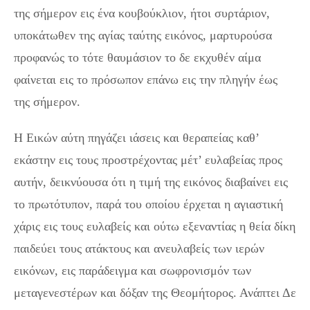
της σήμερον εις ένα κουβούκλιον, ήτοι συρτάριον,
υποκάτωθεν της αγίας ταύτης εικόνος, μαρτυρούσα
προφανώς το τότε θαυμάσιον το δε εκχυθέν αίμα
φαίνεται εις το πρόσωπον επάνω εις την πληγήν έως
της σήμερον.
Η Εικών αύτη πηγάζει ιάσεις και θεραπείας καθ’
εκάστην εις τους προστρέχοντας μέτ’ ευλαβείας προς
αυτήν, δεικνύουσα ότι η τιμή της εικόνος διαβαίνει εις
το πρωτότυπον, παρά του οποίου έρχεται η αγιαστική
χάρις εις τους ευλαβείς και ούτω εξεναντίας η θεία δίκη
παιδεύει τους ατάκτους και ανευλαβείς των ιερών
εικόνων, εις παράδειγμα και σωφρονισμόν των
μεταγενεστέρων και δόξαν της Θεομήτορος. Ανάπτει Δε