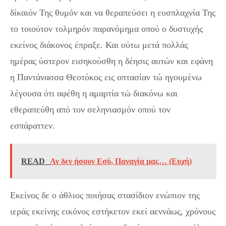
δίκαιόν Της θυμόν και να θεραπεύσει η ευσπλαχνία Της
το τοιούτον τολμηρόν παρανόμημα οπού ο δυστυχής
εκείνος διάκονος έπραξε. Και ούτω μετά πολλάς
ημέρας ύστερον εισηκούσθη η δέησις αυτών και εφάνη
η Παντάνασσα Θεοτόκος εις οπτασίαν τώ ηγουμένω
λέγουσα ότι αφέθη η αμαρτία τώ διακόνω και
εθεραπεύθη από τον σεληνιασμόν οπού τον
εσπάραττεν.
READ
Αν δεν ήσουν Εσύ, Παναγία μας… (Ευχή)
Εκείνος δε ο άθλιος ποιήσας στασίδιον ενώπιον της
ιεράς εκείνης εικόνος εστήκετον εκεί αεννάως, χρόνους