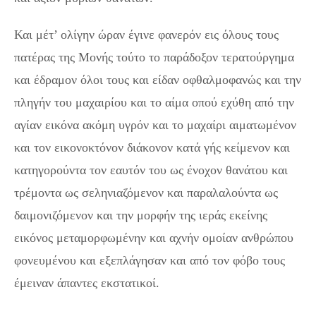
Και μέτ’ ολίγην ώραν έγινε φανερόν εις όλους τους
πατέρας της Μονής τούτο το παράδοξον τερατούργημα
και έδραμον όλοι τους και είδαν οφθαλμοφανώς και την
πληγήν του μαχαιρίου και το αίμα οπού εχύθη από την
αγίαν εικόνα ακόμη υγρόν και το μαχαίρι αιματωμένον
και τον εικονοκτόνον διάκονον κατά γής κείμενον και
κατηγορούντα τον εαυτόν του ως ένοχον θανάτου και
τρέμοντα ως σεληνιαζόμενον και παραλαλούντα ως
δαιμονιζόμενον και την μορφήν της ιεράς εκείνης
εικόνος μεταμορφωμένην και αχνήν ομοίαν ανθρώπου
φονευμένου και εξεπλάγησαν και από τον φόβο τους
έμειναν άπαντες εκστατικοί.