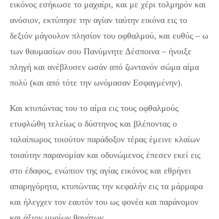
εικόνος εσήκωσε το μαχαίρι, και με χέρι τολμηρόν και
ανόσιον, εκτύπησε την αγίαν ταύτην εικόνα εις το
δεξιόν μάγουλον πλησίον του οφθαλμού, και ευθύς – ω
των θαυμασίων σου Πανύμνητε Δέσποινα – ήνοιξε
πληγή και ανέβλυσεν ωσάν από ζωντανόν σώμα αίμα
πολύ (και από τότε την ωνόμασαν Εσφαγμένην).
Και κτυπώντας του το αίμα εις τους οφθαλμούς
ετυφλώθη τελείως ο δύστηνος και βλέποντας ο
ταλαίπωρος τοιούτον παράδοξον τέρας έμεινε κλαίων
τοιαύτην παρανομίαν και οδυνώμενος έπεσεν εκεί εις
στο έδαφος, ενώπιον της αγίας εικόνος και εθρήνει
απαρηγόρητα, κτυπώντας την κεφαλήν εις τα μάρμαρα
και ήλεγχεν τον εαυτόν του ως φονέα και παράνομον
και άξιον μυρίων θανάτων.