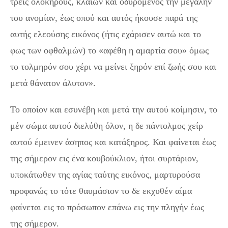
τρεις ολοκήρους, κλαίων και οδυρόμενος την μεγάλην
του ανομίαν, έως οπού και αυτός ήκουσε παρά της
αυτής ελεούσης εικόνος (ήτις εχάρισεν αυτώ και το
φως των οφθαλμών) το «αφέθη η αμαρτία σου» όμως
το τολμηρόν σου χέρι να μείνει ξηρόν επί ζωής σου και
μετά θάνατον άλυτον».
Το οποίον και εσυνέβη και μετά την αυτού κοίμησιν, το
μέν σώμα αυτού διελύθη όλον, η δε πάντολμος χείρ
αυτού έμεινεν άσηπος και κατάξηρος. Και φαίνεται έως
της σήμερον εις ένα κουβούκλιον, ήτοι συρτάριον,
υποκάτωθεν της αγίας ταύτης εικόνος, μαρτυρούσα
προφανώς το τότε θαυμάσιον το δε εκχυθέν αίμα
φαίνεται εις το πρόσωπον επάνω εις την πληγήν έως
της σήμερον.