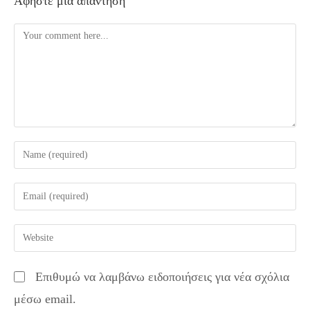
Αφήστε μια απάντηση
Comment
Enter
your
name
Enter
or
your
username
email
Enter
to
address
your
comment
to
website
Επιθυμώ να λαμβάνω ειδοποιήσεις για νέα σχόλια
comment
URL
μέσω email.
(optional)