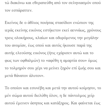
τώ διακόνω και εθεραπεύθη από τον σεληνιασμόν οπού
τον εσπάραττεν.
Εκείνος δε ο άθλιος ποιήσας στασίδιον ενώπιον της
ιεράς εκείνης εικόνος εστήκετον εκεί αεννάως, χρόνους
τρεις ολοκήρους, κλαίων και οδυρόμενος την μεγάλην
του ανομίαν, έως οπού και αυτός ήκουσε παρά της
αυτής ελεούσης εικόνος (ήτις εχάρισεν αυτώ και το
φως των οφθαλμών) το «αφέθη η αμαρτία σου» όμως
το τολμηρόν σου χέρι να μείνει ξηρόν επί ζωής σου και
μετά θάνατον άλυτον».
Το οποίον και εσυνέβη και μετά την αυτού κοίμησιν, το
μέν σώμα αυτού διελύθη όλον, η δε πάντολμος χείρ
αυτού έμεινεν άσηπος και κατάξηρος. Και φαίνεται έως