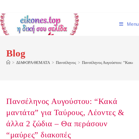
Skip
to
content
Menu
Blog
>
ΔΙΑΦΟΡΑ ΘΕΜΑΤΑ
>
Πανσέληνος
>
Πανσέληνος Αυγούστου: “Κακά μαν
Πανσέληνος Αυγούστου: “Κακά
μαντάτα” για Ταύρους, Λέοντες &
άλλα 2 ζώδια – Θα περάσουν
“μαύρες” διακοπές