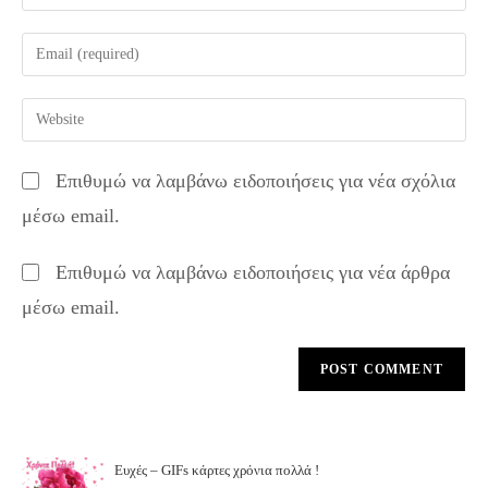
your
name
Enter
or
your
username
email
Enter
to
address
your
comment
to
website
Επιθυμώ να λαμβάνω ειδοποιήσεις για νέα σχόλια
comment
URL
μέσω email.
(optional)
Επιθυμώ να λαμβάνω ειδοποιήσεις για νέα άρθρα
μέσω email.
Ευχές – GIFs κάρτες χρόνια πολλά !