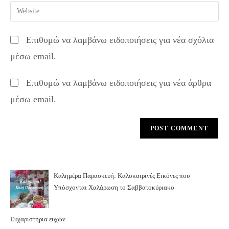
email
Enter
to
address
your
comment
to
website
Επιθυμώ να λαμβάνω ειδοποιήσεις για νέα σχόλια
comment
URL
μέσω email.
(optional)
Επιθυμώ να λαμβάνω ειδοποιήσεις για νέα άρθρα
μέσω email.
Καλημέρα Παρασκευή: Καλοκαιρινές Εικόνες που
Υπόσχονται Χαλάρωση το Σαββατοκύριακο
Ευχαριστήρια ευχών