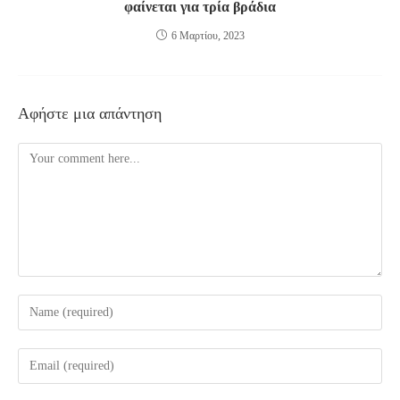
φαίνεται για τρία βράδια
6 Μαρτίου, 2023
Αφήστε μια απάντηση
Comment
Enter
your
name
Enter
or
your
username