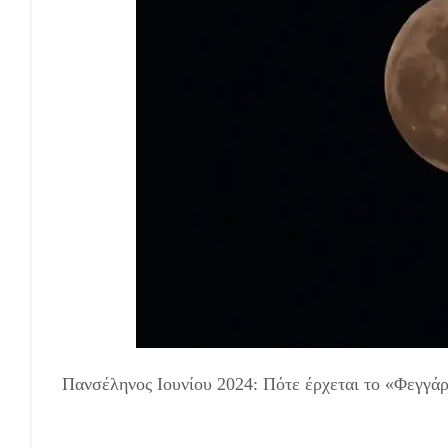
Πανσέληνος Ιουνίου 2024: Πότε έρχεται το «Φεγγά