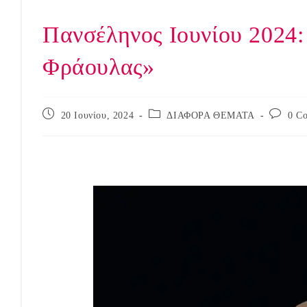
Πανσέληνος Ιουνίου 2024:
Φράουλας»
Post
Post
Post
20 Ιουνίου, 2024
ΔΙΑΦΟΡΑ ΘΕΜΑΤΑ
0 C
published:
category:
comment