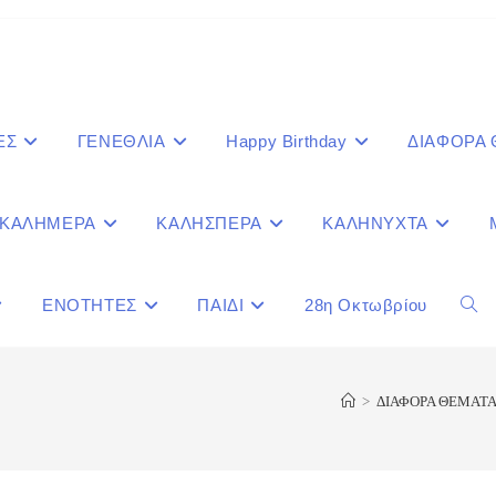
ΕΣ
ΓΕΝΕΘΛΙΑ
Happy Birthday
ΔΙΑΦΟΡΑ
ΚΑΛΗΜΕΡΑ
ΚΑΛΗΣΠΕΡΑ
ΚΑΛΗΝΥΧΤΑ
ΕΝΟΤΗΤΕΣ
ΠΑΙΔΙ
28η Οκτωβρίου
Togg
webs
>
ΔΙΑΦΟΡΑ ΘΕΜΑΤ
sear