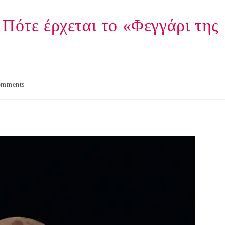
 Πότε έρχεται το «Φεγγάρι της
omments
s: