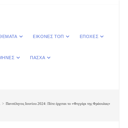
 ΘΕΜΑΤΑ
ΕΙΚΟΝΕΣ ΤΟΠ
ΕΠΟΧΕΣ
ΜΗΝΕΣ
ΠΑΣΧΑ
le
ite
Α
>
Πανσέληνος Ιουνίου 2024: Πότε έρχεται το «Φεγγάρι της Φράουλας»
ch