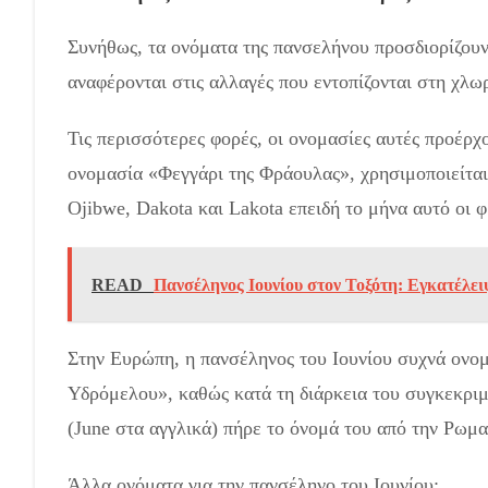
Συνήθως, τα ονόματα της πανσελήνου προσδιορίζουν
αναφέρονται στις αλλαγές που εντοπίζονται στη χλωρ
Τις περισσότερες φορές, οι ονομασίες αυτές προέρχ
ονομασία «Φεγγάρι της Φράουλας», χρησιμοποιείται 
Ojibwe, Dakota και Lakota επειδή το μήνα αυτό οι φ
READ
Πανσέληνος Ιουνίου στον Τοξότη: Εγκατέλειψ
Στην Ευρώπη, η πανσέληνος του Ιουνίου συχνά ονομ
Υδρόμελου», καθώς κατά τη διάρκεια του συγκεκριμ
(June στα αγγλικά) πήρε το όνομά του από την Ρωμα
Άλλα ονόματα για την πανσέληνο του Ιουνίου: