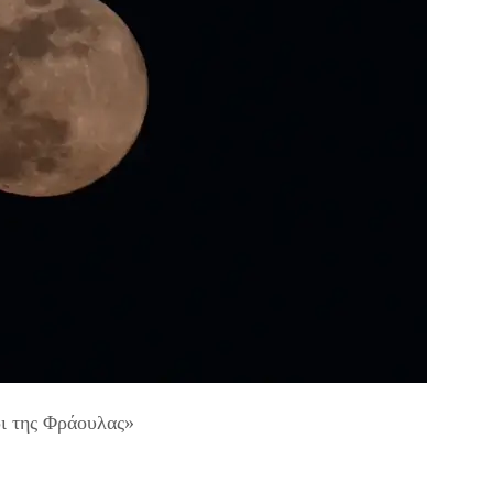
ρι της Φράουλας»