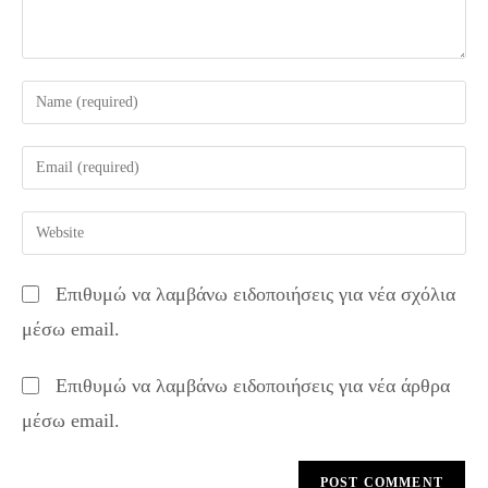
Enter
your
name
Enter
or
your
username
email
Enter
to
address
your
comment
to
website
Επιθυμώ να λαμβάνω ειδοποιήσεις για νέα σχόλια
comment
URL
μέσω email.
(optional)
Επιθυμώ να λαμβάνω ειδοποιήσεις για νέα άρθρα
μέσω email.