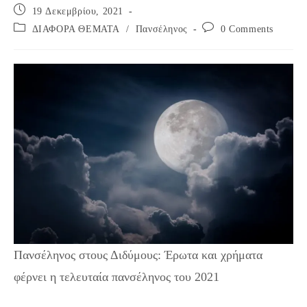
Post
19 Δεκεμβρίου, 2021
published:
Post
Post
ΔΙΑΦΟΡΑ ΘΕΜΑΤΑ
/
Πανσέληνος
0 Comments
category:
comments:
Πανσέληνος στους Διδύμους: Έρωτα και χρήματα
φέρνει η τελευταία πανσέληνος του 2021