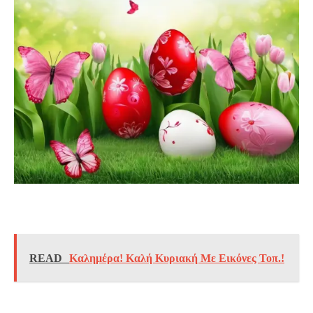
READ
Καλημέρα! Καλή Κυριακή Με Εικόνες Τοπ.!