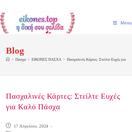
Skip
to
content
Menu
Blog
>
Πάσχα
>
ΕΙΚΟΝΕΣ ΠΑΣΧΑ
>
Πασχαλινές Κάρτες: Στείλτε Ευχές για Κ
Πασχαλινές Κάρτες: Στείλτε Ευχές
για Καλό Πάσχα
Post
17 Απριλίου, 2024
published: