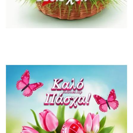
Πασχαλινές Κάρτες: Στείλτε Ευχές για Καλό Πάσχα