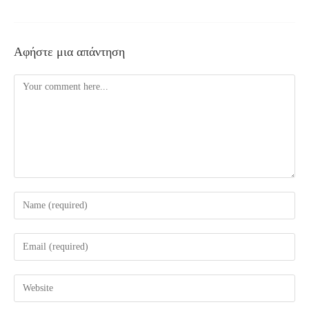
Αφήστε μια απάντηση
Comment
Enter
your
name
Enter
or
your
username
email
Enter
to
address
your
comment