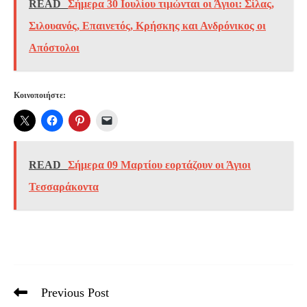
READ
Σήμερα 30 Ιουλίου τιμώνται οι Άγιοι: Σίλας,
Σιλουανός, Επαινετός, Κρήσκης και Ανδρόνικος οι
Απόστολοι
Κοινοποιήστε:
READ
Σήμερα 09 Μαρτίου εορτάζουν οι Άγιοι
Τεσσαράκοντα
Previous Post
Read
more