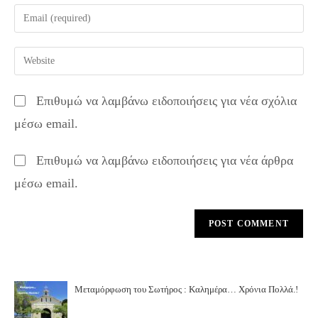
name
Enter
or
your
username
email
Enter
to
address
your
comment
to
website
Επιθυμώ να λαμβάνω ειδοποιήσεις για νέα σχόλια
comment
URL
μέσω email.
(optional)
Επιθυμώ να λαμβάνω ειδοποιήσεις για νέα άρθρα
μέσω email.
Μεταμόρφωση του Σωτήρος : Καλημέρα… Χρόνια Πολλά.!