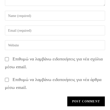
Enter
your
name
Enter
or
your
username
email
Enter
to
address
your
comment
to
website
Επιθυμώ να λαμβάνω ειδοποιήσεις για νέα σχόλια
comment
URL
μέσω email.
(optional)
Επιθυμώ να λαμβάνω ειδοποιήσεις για νέα άρθρα
μέσω email.