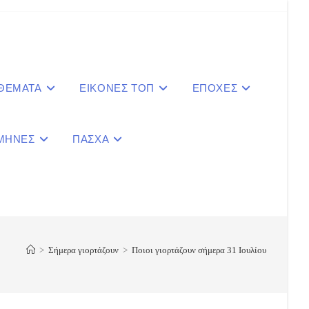
 ΘΕΜΑΤΑ
ΕΙΚΟΝΕΣ ΤΟΠ
ΕΠΟΧΕΣ
ΜΗΝΕΣ
ΠΑΣΧΑ
le
ite
>
Σήμερα γιορτάζουν
>
Ποιοι γιορτάζουν σήμερα 31 Ιουλίου
ch