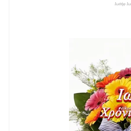
Ιωσήφ Ιω