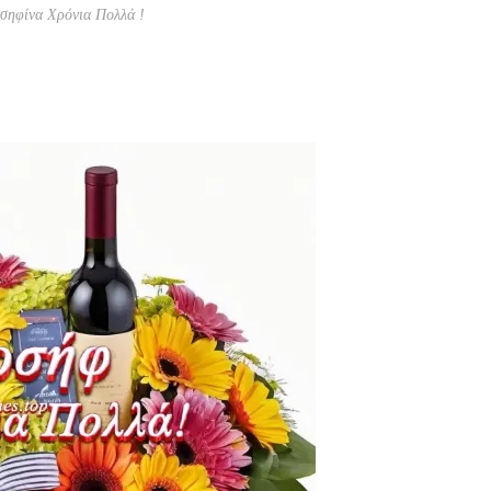
σηφίνα Χρόνια Πολλά !