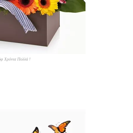
φ Χρόνια Πολλά !