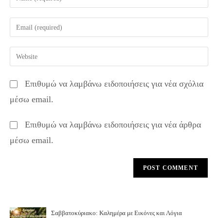
your
name
Enter
or
your
username
email
Enter
to
address
your
comment
to
website
Επιθυμώ να λαμβάνω ειδοποιήσεις για νέα σχόλια
comment
URL
μέσω email.
(optional)
Επιθυμώ να λαμβάνω ειδοποιήσεις για νέα άρθρα
μέσω email.
Σαββατοκύριακο: Καλημέρα με Εικόνες και Λόγια