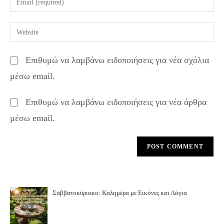
or
your
username
email
Enter
to
address
your
comment
to
website
Επιθυμώ να λαμβάνω ειδοποιήσεις για νέα σχόλια
comment
URL
μέσω email.
(optional)
Επιθυμώ να λαμβάνω ειδοποιήσεις για νέα άρθρα
μέσω email.
Σαββατοκύριακο: Καλημέρα με Εικόνες και Λόγια