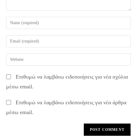
Enter
your
name
Enter
or
your
username
email
Enter
to
address
your
comment
to
website
Επιθυμώ να λαμβάνω ειδοποιήσεις για νέα σχόλια
comment
URL
μέσω email.
(optional)
Επιθυμώ να λαμβάνω ειδοποιήσεις για νέα άρθρα
μέσω email.