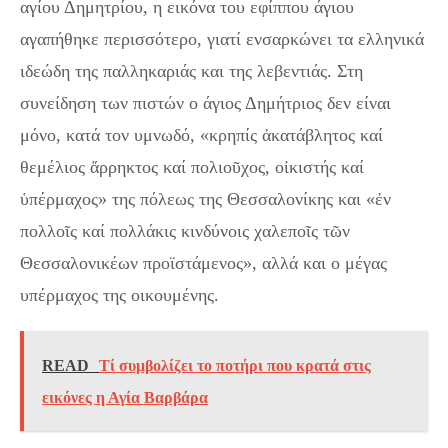
αγίου Δημητρίου, η εικόνα του εφίππου άγιου
αγαπήθηκε περισσότερο, γιατί ενσαρκώνει τα ελληνικά
ιδεώδη της παλληκαριάς και της λεβεντιάς. Στη
συνείδηση των πιστών ο άγιος Δημήτριος δεν είναι
μόνο, κατά τον υμνωδό, «κρηπίς ἀκατάβλητος καί
θεμέλιος ἄρρηκτος καί πολιοῦχος, οἰκιστής καί
ὑπέρμαχος» της πόλεως της Θεσσαλονίκης και «ἐν
πολλοῖς καί πολλάκις κινδύνοις χαλεποῖς τῶν
Θεσσαλονικέων προϊστάμενος», αλλά και ο μέγας
υπέρμαχος της οικουμένης.
READ
Τί συμβολίζει το ποτήρι που κρατά στις
εικόνες η Αγία Βαρβάρα