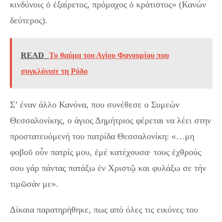
κινδύνοις ὁ ἐξαίρετος, πρόμαχος ὁ κράτιστος» (Κανών
δεύτερος).
READ
Το θαύμα του Αγίου Φανουρίου που
συγκλόνισε τη Ρόδο
Σ’ έναν άλλο Κανόνα, που συνέθεσε ο Συμεών
Θεσσαλονίκης, ο άγιος Δημήτριος φέρεται να λέει στην
προστατευόμενή του πατρίδα Θεσσαλονίκη: «…μη
φοβοῦ οὖν πατρίς μου, ἐμέ κατέχουσα∙ τους ἐχθρούς
σου γάρ πάντας πατάξω ἐν Χριστῷ και φυλάξω σε τήν
τιμῶσάν με».
Δίκαια παρατηρήθηκε, πως από όλες τις εικόνες του