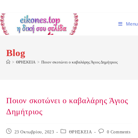
Skip
to
content
Menu
Blog
>
ΘΡΗΣΚΕΙΑ
>
Ποιον σκοτώνει ο καβαλάρης Άγιος Δημήτριος
Ποιον σκοτώνει ο καβαλάρης Άγιος
Δημήτριος
Post
Post
Post
23 Οκτωβρίου, 2023
ΘΡΗΣΚΕΙΑ
0 Comments
published:
category:
comments: