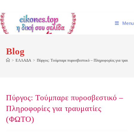
Skip
to
content
Menu
Blog
>
ΕΛΛΑΔΑ
>
Πύργος: Tούμπαρε πυροσβεστικό – Πληροφορίες για τραυμα
Πύργος: Tούμπαρε πυροσβεστικό –
Πληροφορίες για τραυματίες
(ΦΩΤΟ)