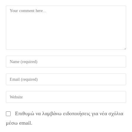
Comment
Enter
your
name
Enter
or
your
username
email
Enter
to
address
your
comment
to
website
Επιθυμώ να λαμβάνω ειδοποιήσεις για νέα σχόλια
comment
URL
μέσω email.
(optional)