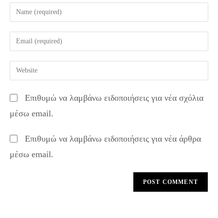
Enter
your
name
Enter
or
your
username
email
Enter
to
address
your
comment
to
website
Επιθυμώ να λαμβάνω ειδοποιήσεις για νέα σχόλια
comment
URL
μέσω email.
(optional)
Επιθυμώ να λαμβάνω ειδοποιήσεις για νέα άρθρα
μέσω email.