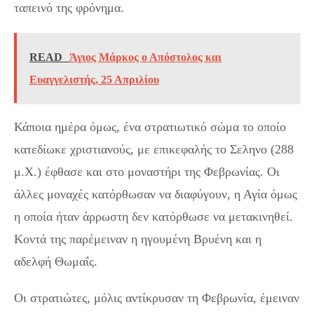
ταπεινό της φρόνημα.
READ
Άγιος Μάρκος ο Απόστολος και
Ευαγγελιστής, 25 Απριλίου
Κάποια ημέρα όμως, ένα στρατιωτικό σώμα το οποίο
κατεδίωκε χριστιανούς, με επικεφαλής το Σεληνο (288
μ.Χ.) έφθασε και στο μοναστήρι της Φεβρωνίας. Οι
άλλες μοναχές κατόρθωσαν να διαφύγουν, η Αγία όμως
η οποία ήταν άρρωστη δεν κατόρθωσε να μετακινηθεί.
Κοντά της παρέμειναν η ηγουμένη Βρυένη και η
αδελφή Θωμαΐς.
Οι στρατιώτες, μόλις αντίκρυσαν τη Φεβρωνία, έμειναν