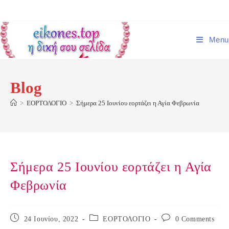
Skip
to
content
Menu
Blog
>
ΕΟΡΤΟΛΟΓΙΟ
>
Σήμερα 25 Ιουνίου εορτάζει η Αγία Φεβρωνία
Σήμερα 25 Ιουνίου εορτάζει η Αγία
Φεβρωνία
Post
Post
Post
24 Ιουνίου, 2022
ΕΟΡΤΟΛΟΓΙΟ
0 Comments
published:
category:
comments: