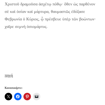
Χριστοῦ δραμοῦσα ἀσχέτῳ πόθῳ· ὅθεν ὡς παρθένον
σὲ καὶ ὁσίαν καὶ μάρτυρα, θαυμαστῶς ἐδόξασε
Φεβρωνία ὁ Κύριος, ᾧ πρέσβευε ὑπὲρ τῶν βοώντων·
χαῖρε σεμνὴ ὁσιομάρτυς.
πηγή
Κοινοποιήστε: