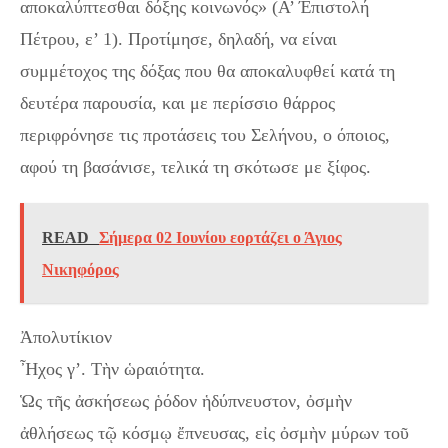
αποκαλύπτεσθαι δόξης κοινωνός» (Α’ Έπιστολή
Πέτρου, ε’ 1). Προτίμησε, δηλαδή, να είναι
συμμέτοχος της δόξας που θα αποκαλυφθεί κατά τη
δευτέρα παρουσία, και με περίσσιο θάρρος
περιφρόνησε τις προτάσεις του Σελήνου, ο όποιος,
αφού τη βασάνισε, τελικά τη σκότωσε με ξίφος.
READ
Σήμερα 02 Ιουνίου εορτάζει ο Άγιος
Νικηφόρος
Ἀπολυτίκιον
Ἦχος γ’. Τὴν ὡραιότητα.
Ὡς τῆς ἀσκήσεως ῥόδον ἡδύπνευστον, ὀσμὴν
ἀθλήσεως τῷ κόσμῳ ἔπνευσας, εἰς ὀσμὴν μύρων τοῦ