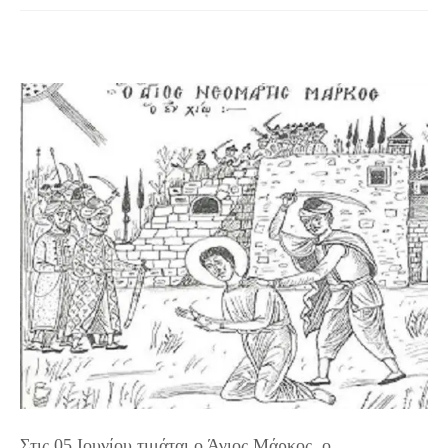
Στις 05 Ιουνίου τιμάται ο Άγιος Μάρκος, ο