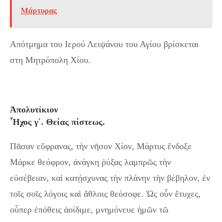
Μάρτυρας
Απότμημα του Ιερού Λειψάνου του Αγίου βρίσκεται
στη Μητρόπολη Χίου.
Ἀπολυτίκιον
Ἦχος γ´. Θείας πίστεως.
Πᾶσαν εὔφρανας, τὴν νῆσον Χίον, Μάρτυς ἔνδοξε
Μάρκε θεόφρον, ἀνάγκη ῥύξας λαμπρῶς τὴν
εὐσέβειαν, καὶ κατῄσχυνας τὴν πλάνην τὴν βέβηλον, ἐν
τοῖς σοῖς λόγοις καὶ ἄθλοις θεόσοφε. Ὡς οὗν ἔτυχες,
οὗπερ ἐπόθεις ἀοίδιμε, μνημόνευε ἡμῶν τῶ