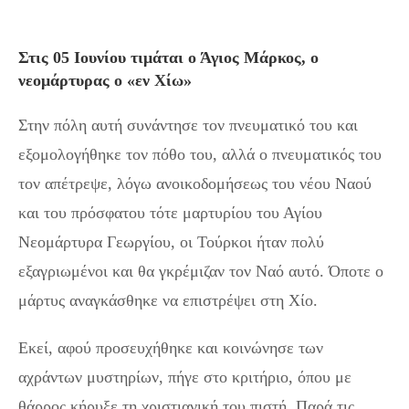
Στις 05 Ιουνίου τιμάται ο Άγιος Μάρκος, ο
νεομάρτυρας o «εν Χίω»
Στην πόλη αυτή συνάντησε τον πνευματικό του και
εξομολογήθηκε τον πόθο του, αλλά ο πνευματικός του
τον απέτρεψε, λόγω ανοικοδομήσεως του νέου Ναού
και του πρόσφατου τότε μαρτυρίου του Αγίου
Νεομάρτυρα Γεωργίου, οι Τούρκοι ήταν πολύ
εξαγριωμένοι και θα γκρέμιζαν τον Ναό αυτό. Όποτε ο
μάρτυς αναγκάσθηκε να επιστρέψει στη Χίο.
Εκεί, αφού προσευχήθηκε και κοινώνησε των
αχράντων μυστηρίων, πήγε στο κριτήριο, όπου με
θάρρος κήρυξε τη χριστιανική του πιστή. Παρά τις