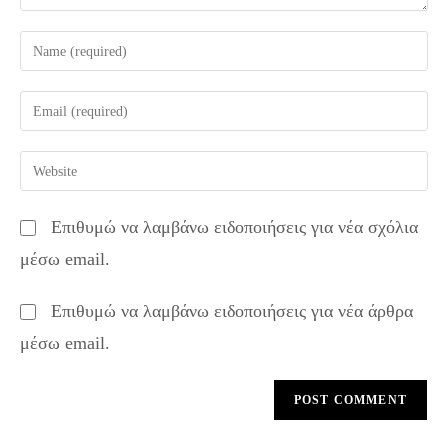
Enter
your
name
Enter
or
your
username
email
Enter
to
address
your
comment
to
website
Επιθυμώ να λαμβάνω ειδοποιήσεις για νέα σχόλια
comment
URL
μέσω email.
(optional)
Επιθυμώ να λαμβάνω ειδοποιήσεις για νέα άρθρα
μέσω email.