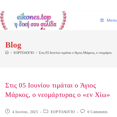
Skip
to
content
Menu
Blog
>
ΕΟΡΤΟΛΟΓΙΟ
>
Στις 05 Ιουνίου τιμάται ο Άγιος Μάρκος, ο νεομάρτυρας
Στις 05 Ιουνίου τιμάται ο Άγιος
Μάρκος, ο νεομάρτυρας o «εν Χίω»
Post
Post
Post
4 Ιουνίου, 2025
ΕΟΡΤΟΛΟΓΙΟ
0 Comments
published:
category:
comments: