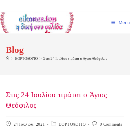
Skip
to
content
Menu
Blog
>
ΕΟΡΤΟΛΟΓΙΟ
>
Στις 24 Ιουλίου τιμάται ο Άγιος Θεόφιλος
Στις 24 Ιουλίου τιμάται ο Άγιος
Θεόφιλος
Post
Post
Post
24 Ιουλίου, 2021
ΕΟΡΤΟΛΟΓΙΟ
0 Comments
published:
category:
comments: