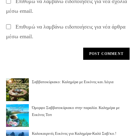
Επιθυμώ να λαμβάνω ειδοποιήσεις για νέα σχόλια
comment
URL
μέσω email.
(optional)
Επιθυμώ να λαμβάνω ειδοποιήσεις για νέα άρθρα
μέσω email.
Σαββατοκύριακο: Καλημέρα με Εικόνες και Λόγια
Όμορφο Σαββατοκύριακο στην παραλία. Καλημέρα με
Εικόνες Τοπ
Καλοκαιρινές Εικόνες για Καλημέρα-Καλό Σαβ/κο.!