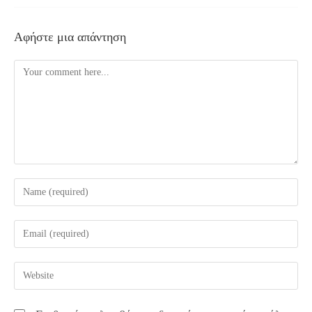
Αφήστε μια απάντηση
Comment
Enter
your
name
Enter
or
your
username
email
Enter
to
address
your
comment
to
website