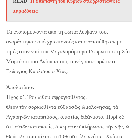
READ
Η Υπαπαντή του Κυρίου στις χριστιανικές
παραδόσεις
Τα εναπομείναντα από τη φωτιά λείψανα του,
αγοράστηκαν από χριστιανούς και εναποτέθηκαν με
τιμές στον ναό του Μεγαλομάρτυρα Γεωργίου στη Χίο.
Μαρτύριο του Αγίου αυτού, συνέγραψε πρώτα ο
Γεώργιος Κορέσιος ο Χίος.
Ἀπολυτίκιον
Ήχος α’. Του λίθου σφραγισθέντος.
Θεὸν τὸν σαρκωθέντα εὐθαρσῶς ὡμολόγησας, τὰ
Ἀγαρηνῶν καταπτύσας, ἀπιστίας διδάγματα. Πυρὶ δὲ
ὑπ’ αὐτῶν κατακαείς, ἀρώμασιν ἐπλήρωσας τὴν γῆν, ὦ
Θεόφιλε τρισμάκαρ, τοῦ Θεοῦ φίλε γνήσιε. Χαίροις