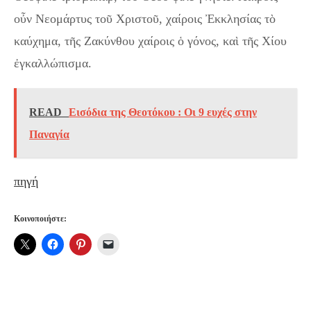
οὖν Νεομάρτυς τοῦ Χριστοῦ, χαίροις Ἐκκλησίας τὸ
καύχημα, τῆς Ζακύνθου χαίροις ὁ γόνος, καὶ τῆς Χίου
ἐγκαλλώπισμα.
READ
Εισόδια της Θεοτόκου : Οι 9 ευχές στην
Παναγία
πηγή
Κοινοποιήστε: