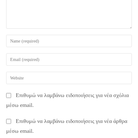
Enter
your
name
Enter
or
your
username
email
Enter
to
address
your
comment
to
website
Επιθυμώ να λαμβάνω ειδοποιήσεις για νέα σχόλια
comment
URL
μέσω email.
(optional)
Επιθυμώ να λαμβάνω ειδοποιήσεις για νέα άρθρα
μέσω email.