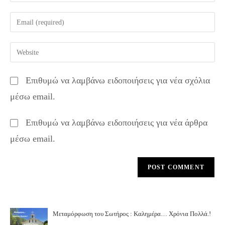
your
name
Enter
or
your
username
email
Enter
to
address
your
comment
to
website
Επιθυμώ να λαμβάνω ειδοποιήσεις για νέα σχόλια
comment
URL
μέσω email.
(optional)
Επιθυμώ να λαμβάνω ειδοποιήσεις για νέα άρθρα
μέσω email.
Μεταμόρφωση του Σωτήρος : Καλημέρα… Χρόνια Πολλά.!