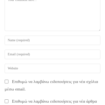
Enter
your
name
Enter
or
your
username
email
Enter
to
address
your
comment
to
website
Επιθυμώ να λαμβάνω ειδοποιήσεις για νέα σχόλια
comment
URL
μέσω email.
(optional)
Επιθυμώ να λαμβάνω ειδοποιήσεις για νέα άρθρα