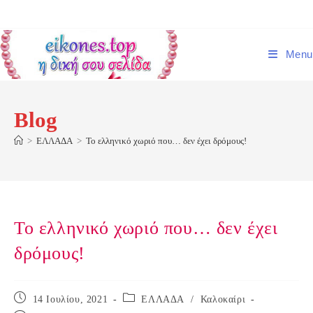
Skip
to
content
Menu
Blog
>
ΕΛΛΑΔΑ
>
Το ελληνικό χωριό που… δεν έχει δρόμους!
Το ελληνικό χωριό που… δεν έχει
δρόμους!
Post
Post
14 Ιουλίου, 2021
ΕΛΛΑΔΑ
/
Καλοκαίρι
published:
category: