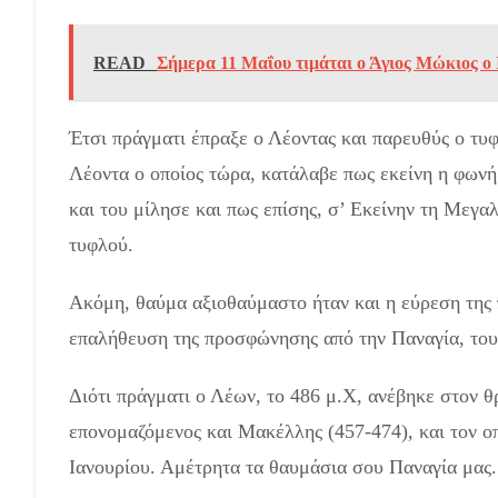
READ
Σήμερα 11 Μαΐου τιμάται ο Άγιος Μώκιος ο
Έτσι πράγματι έπραξε ο Λέοντας και παρευθύς ο τυφ
Λέοντα ο οποίος τώρα, κατάλαβε πως εκείνη η φωνή
και του μίλησε και πως επίσης, σ’ Εκείνην τη Μεγα
τυφλού.
Ακόμη, θαύμα αξιοθαύμαστο ήταν και η εύρεση της 
επαλήθευση της προσφώνησης από την Παναγία, του
Διότι πράγματι ο Λέων, το 486 μ.Χ, ανέβηκε στον θ
επονομαζόμενος και Μακέλλης (457-474), και τον οπ
Ιανουρίου. Αμέτρητα τα θαυμάσια σου Παναγία μας.