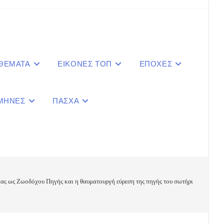
 ΘΕΜΑΤΑ
ΕΙΚΟΝΕΣ ΤΟΠ
ΕΠΟΧΕΣ
ΜΗΝΕΣ
ΠΑΣΧΑ
le
ite
ίας ως Ζωοδόχου Πηγής και η θαυματουργή εύρεση της πηγής του σωτήριου αυτού ν
ch