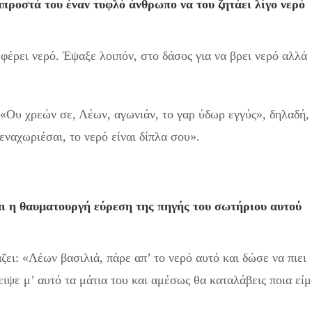
μπροστά του έναν τυφλό άνθρωπο να του ζητάει λίγο νερό
φέρει νερό. Έψαξε λοιπόν, στο δάσος για να βρει νερό αλλά
 «Ου χρεών σε, Λέων, αγωνιάν, το γαρ ύδωρ εγγύς», δηλαδή,
εναχωριέσαι, το νερό είναι δίπλα σου».
ι η θαυματουργή εύρεση της πηγής του σωτήριου αυτού
ει: «Λέων βασιλιά, πάρε απ’ το νερό αυτό και δώσε να πιει
ιψε μ’ αυτό τα μάτια του και αμέσως θα καταλάβεις ποια είμ