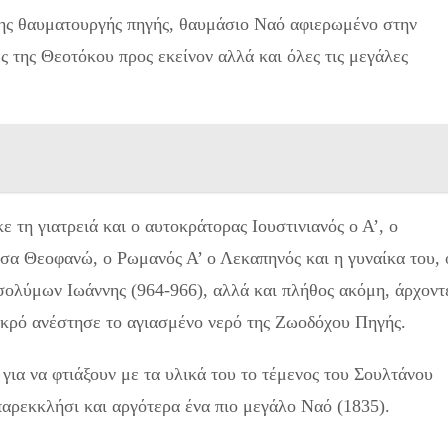
της θαυματουργής πηγής, θαυμάσιο Ναό αφιερωμένο στην
ς της Θεοτόκου προς εκείνον αλλά και όλες τις μεγάλες
 τη γιατρειά και ο αυτοκράτορας Ιουστινιανός ο Α’, ο
σσα Θεοφανώ, ο Ρωμανός Α’ ο Λεκαπηνός και η γυναίκα του, 
σολύμων Ιωάννης (964-966), αλλά και πλήθος ακόμη, άρχοντ
νεκρό ανέστησε το αγιασμένο νερό της Ζωοδόχου Πηγής.
ια να φτιάξουν με τα υλικά του το τέμενος του Σουλτάνου
 παρεκκλήσι και αργότερα ένα πιο μεγάλο Ναό (1835).