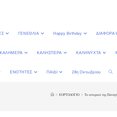
ΕΣ
ΓΕΝΕΘΛΙΑ
Happy Birthday
ΔΙΑΦΟΡΑ
ΚΑΛΗΜΕΡΑ
ΚΑΛΗΣΠΕΡΑ
ΚΑΛΗΝΥΧΤΑ
ΕΝΟΤΗΤΕΣ
ΠΑΙΔΙ
28η Οκτωβρίου
Togg
webs
>
ΕΟΡΤΟΛΟΓΙΟ
>
Το ιστορικό της Παναγ
sear