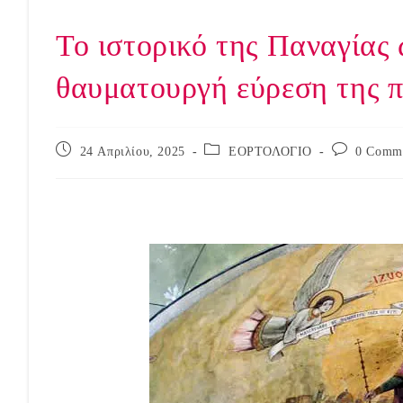
Το ιστορικό της Παναγίας
θαυματουργή εύρεση της π
Post
Post
Post
24 Απριλίου, 2025
ΕΟΡΤΟΛΟΓΙΟ
0 Comm
published:
category:
comments: