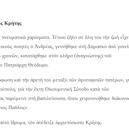
ος Κρήτης
 πνευματικὰ χαρίσματα. Τέτοιο ζῆλο σὲ ὅλη του τὴν ζωὴ εἶχε
τικοὺς ποιητὲς ὁ Ἀνδρέας, γεννήθηκε στὴ Δαμασκὸ ἀπὸ γονεῖ
15 χρονῶν, κατατάχθηκε στὸν κλῆρο (ἀναγνώστης) τοῦ
τε Πατριάρχη Θεόδωρο.
φωση καὶ τὴν ἀρετή του μεταξὺ τῶν ἁγιοταφιτῶν πατέρων, γ
νούπολη, γιὰ τὴν ἕκτη Οἰκουμενικὴ Σύνοδο κατὰ τῶν
ας παρέμεινε στὴ βασιλεύουσα, ὅπου χειροτονήθηκε διάκονο
γιος Παῦλος».
αὐτὸ ἵδρυμα, τὸν ἀνέδειξε ἀρχιεπίσκοπο Κρήτης.