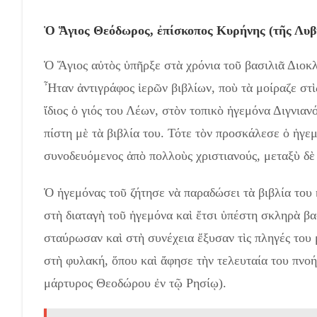
Ὁ Ἅγιος Θεόδωρος, ἐπίσκοπος Κυρήνης (τῆς Λυβ
Ὁ Ἅγιος αὐτὸς ὑπῆρξε στὰ χρόνια τοῦ βασιλιᾶ Διοκλ
Ἦταν ἀντιγράφος ἱερῶν βιβλίων, ποὺ τὰ μοίραζε στὶ
ἴδιος ὁ γιός του Λέων, στὸν τοπικὸ ἡγεμόνα Διγνιαν
πίστη μὲ τὰ βιβλία του. Τότε τὸν προσκάλεσε ὁ ἡγ
συνοδευόμενος ἀπὸ πολλοὺς χριστιανούς, μεταξὺ δὲ
Ὁ ἡγεμόνας τοῦ ζήτησε νὰ παραδώσει τὰ βιβλία του 
στὴ διαταγὴ τοῦ ἡγεμόνα καὶ ἔτσι ὑπέστη σκληρὰ βα
σταύρωσαν καὶ στὴ συνέχεια ἔξυσαν τὶς πληγές του
στὴ φυλακή, ὅπου καὶ ἄφησε τὴν τελευταία του πνοή.
μάρτυρος Θεοδώρου ἐν τῷ Ρησίῳ).