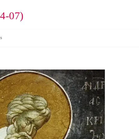
4-07)
s