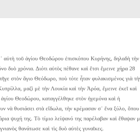
 μ᾿ αὐτὴ τοῦ ἁγίου Θεοδώρου ἐπισκόπου Κυρήνης, δηλαδὴ τὴν
ο δυὸ χρόνια. Διότι αὐτὸς πέθανε καὶ ἔτσι ἔμεινε χήρα 28
πῆγε στὸν ἅγιο Θεόδωρο, ποὺ τότε ἦταν φυλακισμένος γιὰ τὴ
υπρίλλα, μαζὶ μὲ τὴν Λουκία καὶ τὴν Ἀρόα, ἔμεινε ἐκεῖ καὶ
 ἁγίου Θεοδώρου, καταγγέλθηκε στὸν ἡγεμόνα καὶ ἡ
υν νὰ θυσιάσει στὰ εἴδωλα, τὴν κρέμασαν σ᾿ ἕνα ξύλο, ὅπου
κάρια ψυχή της. Τὸ τίμιο λείψανό της παρέλαβαν καὶ ἔθαψαν 
γνιανὸς θανάτωσε καὶ τὶς δυὸ αὐτὲς γυναῖκες.