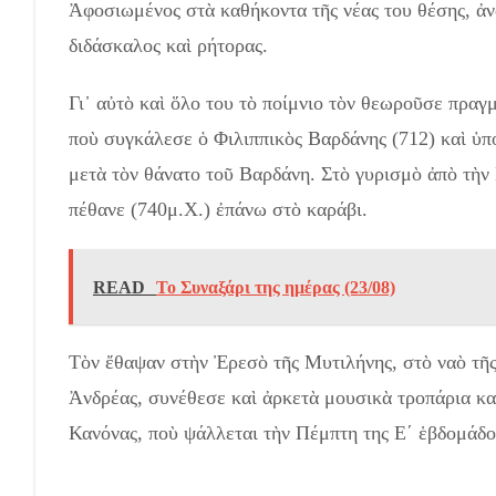
Ἀφοσιωμένος στὰ καθήκοντα τῆς νέας του θέσης, ἀν
διδάσκαλος καὶ ρήτορας.
Γι᾿ αὐτὸ καὶ ὅλο του τὸ ποίμνιο τὸν θεωροῦσε πραγ
ποὺ συγκάλεσε ὁ Φιλιππικὸς Βαρδάνης (712) καὶ ὑπ
μετὰ τὸν θάνατο τοῦ Βαρδάνη. Στὸ γυρισμὸ ἀπὸ τὴν 
πέθανε (740μ.Χ.) ἐπάνω στὸ καράβι.
READ
Το Συναξάρι της ημέρας (23/08)
Τὸν ἔθαψαν στὴν Ἐρεσὸ τῆς Μυτιλήνης, στὸ ναὸ τῆς
Ἀνδρέας, συνέθεσε καὶ ἀρκετὰ μουσικὰ τροπάρια καὶ
Κανόνας, ποὺ ψάλλεται τὴν Πέμπτη της Ε´ ἑβδομάδ