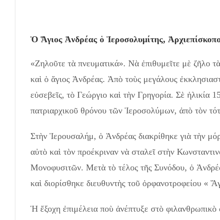
Ὁ Ἅγιος Ἀνδρέας ὁ Ἱεροσολυμίτης, Ἀρχιεπίσκοπ
«Ζηλοῦτε τὰ πνευματικά». Νὰ ἐπιθυμεῖτε μὲ ζῆλο τὰ
καὶ ὁ ἅγιος Ἀνδρέας. Ἀπὸ τοὺς μεγάλους ἐκκλησιασ
εὐσεβεῖς, τὸ Γεώργιο καὶ τὴν Γρηγορία. Σὲ ἡλικία 
πατριαρχικοῦ θρόνου τῶν Ἱεροσολύμων, ἀπὸ τὸν τό
Στὴν Ἱερουσαλήμ, ὁ Ἀνδρέας διακρίθηκε γιὰ τὴν μόρ
αὐτὸ καὶ τὸν προέκριναν νὰ σταλεῖ στὴν Κωνσταντι
Μονοφυσιτῶν. Μετὰ τὸ τέλος τῆς Συνόδου, ὁ Ἀνδρέ
καὶ διορίσθηκε διευθυντὴς τοῦ ὀρφανοτροφείου « Ἅ
Ἡ ἔξοχη ἐπιμέλεια ποὺ ἀνέπτυξε στὸ φιλανθρωπικὸ 