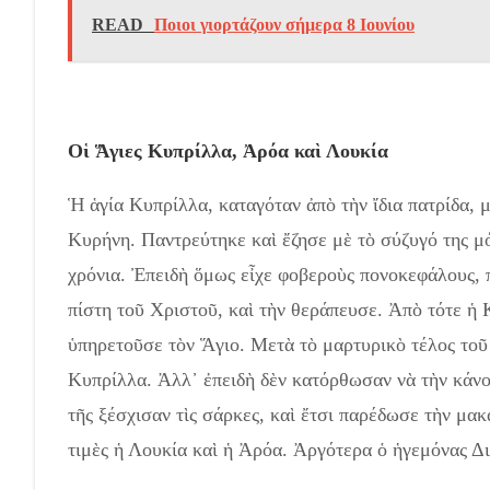
READ
Ποιοι γιορτάζουν σήμερα 8 Ιουνίου
Οἱ Ἅγιες Κυπρίλλα, Ἀρόα καὶ Λουκία
Ἡ ἁγία Κυπρίλλα, καταγόταν ἀπὸ τὴν ἴδια πατρίδα,
Κυρήνη. Παντρεύτηκε καὶ ἔζησε μὲ τὸ σύζυγό της μόν
χρόνια. Ἐπειδὴ ὅμως εἶχε φοβεροὺς πονοκεφάλους, 
πίστη τοῦ Χριστοῦ, καὶ τὴν θεράπευσε. Ἀπὸ τότε ἡ Κ
ὑπηρετοῦσε τὸν Ἅγιο. Μετὰ τὸ μαρτυρικὸ τέλος τοῦ
Κυπρίλλα. Ἀλλ᾿ ἐπειδὴ δὲν κατόρθωσαν νὰ τὴν κάνο
τῆς ξέσχισαν τὶς σάρκες, καὶ ἔτσι παρέδωσε τὴν μα
τιμὲς ἡ Λουκία καὶ ἡ Ἀρόα. Ἀργότερα ὁ ἡγεμόνας Δι