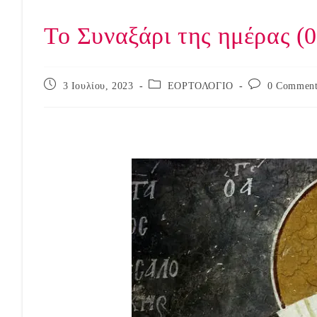
Το Συναξάρι της ημέρας (0
Post
Post
Post
3 Ιουλίου, 2023
ΕΟΡΤΟΛΟΓΙΟ
0 Comment
published:
category:
comments: