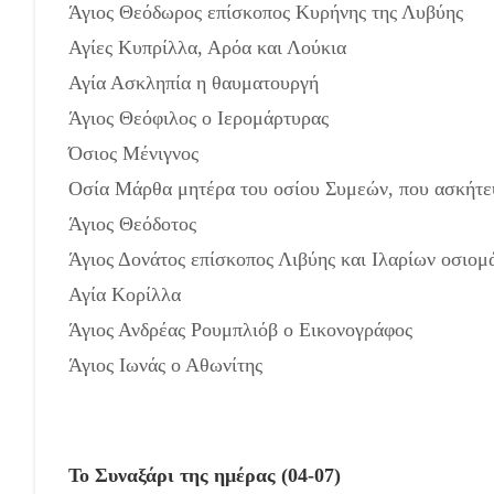
Άγιος Θεόδωρος επίσκοπος Κυρήνης της Λυβύης
Αγίες Κυπρίλλα, Αρόα και Λούκια
Αγία Ασκληπία η θαυματουργή
Άγιος Θεόφιλος ο Ιερομάρτυρας
Όσιος Μένιγνος
Οσία Μάρθα μητέρα του οσίου Συμεών, που ασκήτε
Άγιος Θεόδοτος
Άγιος Δονάτος επίσκοπος Λιβύης και Ιλαρίων οσιομ
Αγία Κορίλλα
Άγιος Ανδρέας Ρουμπλιόβ ο Εικονογράφος
Άγιος Ιωνάς ο Αθωνίτης
Το Συναξάρι της ημέρας (04-07)