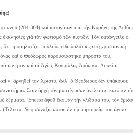
ύης)
ητιανοῦ (284-304) καὶ καταγόταν ἀπὸ τὴν Κυρήνη τῆς Λιβύης
ς ἐκκλησίες γιὰ τὸν φωτισμὸ τῶν πιστῶν. Τὸν κατάγγειλε ὁ
ό, ὅτι προσηλυτίζει πολλοὺς εἰδωλολάτρες στὴ χριστιανικὴ
εμόνας καὶ ὁ Θεόδωρος παρουσιάστηκε μπροστά του,
 αὐτῶν ἦταν καὶ οἱ Ἁγίες Κυπρίλλα, Ἀρόα καὶ Λουκία.
καὶ ν᾿ ἀρνηθεῖ τὸν Χριστό, ἀλλ᾿ ὁ Θεόδωρος δὲν ὑπάκουσε
σανιστήρια. Στὴν ἀρχὴ τὸν μαστίγωσαν ἀνελέητα, κατόπιν τὸ
 μὲ δέρματα. Ἔπειτα ἀφοῦ ἔκοψαν τὴν γλῶσσα του, τὸν ἔριξα
 (Τελεῖται δὲ ἡ σύναξις αὐτοῦ ἐν τῷ μαρτυρείῳ τοῦ ἁγίου