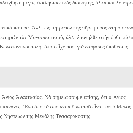
αδείχθηκε μέγας ἐκκλησιαστικὸς διοικητής, ἀλλὰ καὶ λαμπρὸ
ματικὰ πατέρα. Ἀλλ᾿ ὡς μητροπολίτης πῆρε μέρος στὴ σύνοδ
οστήριξε τὸν Μονοφυσιτισμό, ἀλλ᾿ ἐπανῆλθε στὴν ὀρθὴ πίστ
Κωνσταντινούπολη, ὅπου εἶχε πάει γιὰ διάφορες ὑποθέσεις,
 Ἁγίας Ἀναστασίας. Νὰ σημειώσουμε ἐπίσης, ὅτι ὁ Ἅγιος
 κανόνες. Ἕνα ἀπὸ τὰ σπουδαία ἔργα τοῦ εἶναι καὶ ὁ Μέγας
ος Νηστειῶν τῆς Μεγάλης Τεσσαρακοστῆς.