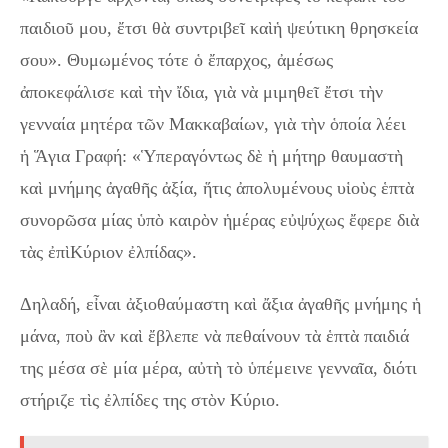
παιδιοῦ μου, ἔτσι θὰ συντριβεῖ καὶἡ ψεύτικη θρησκεία
σου». Θυμωμένος τότε ὁ ἔπαρχος, ἀμέσως
ἀποκεφάλισε καὶ τὴν ἴδια, γιὰ νὰ μιμηθεῖ ἔτσι τὴν
γενναία μητέρα τῶν Μακκαβαίων, γιὰ τὴν ὁποία λέει
ἡ Ἅγια Γραφή: «Ὑπεραγόντως δὲ ἡ μήτηρ θαυμαστὴ
καὶ μνήμης ἀγαθῆς ἀξία, ἥτις ἀπολυμένους υἱοὺς ἑπτὰ
συνορῶσα μίας ὑπὸ καιρὸν ἡμέρας εὐψύχως ἔφερε διὰ
τὰς ἐπὶΚύριον ἐλπίδας».
Δηλαδή, εἶναι ἀξιοθαύμαστη καὶ ἄξια ἀγαθῆς μνήμης ἡ
μάνα, ποὺ ἂν καὶ ἔβλεπε νὰ πεθαίνουν τὰ ἑπτὰ παιδιά
της μέσα σὲ μία μέρα, αὐτὴ τὸ ὑπέμεινε γενναῖα, διότι
στήριζε τὶς ἐλπίδες της στὸν Κύριο.