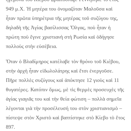
949 μ.Χ. Ἡ μητέρα του ὀνομαζόταν Μαλοῦσα καὶ
ἦταν πρῶτα ὑπηρέτρια τῆς μητέρας τοῦ συζύγου της,
δηλαδὴ τῆς Ἁγίας βασίλισσας Ὄλγας, ποὺ ἦταν ἡ
πρώτη ποὺ ἔγινε χριστιανὴ στὴ Ρωσία καὶ ὁδήγησε
πολλοὺς στὴν εὐσέβεια.
Ὅταν ὁ Βλαδίμηρος κατέλαβε τὸν θρόνο τοῦ Κιέβου,
στὴν ἀρχὴ ἦταν εἰδωλολάτρης καὶ ἔτσι ἐνεργοῦσε.
Πῆρε πολλὲς συζύγους καὶ ἀπόκτησε 12 γιοὺς καὶ 11
θυγατέρες. Κατόπιν ὅμως, μὲ τὶς θερμὲς προσευχὲς τῆς
ἁγίας γιαγιᾶς του καὶ τὴν θεία φώτιση – πολλὰ σημεῖα
λέγονται γιὰ τὴν προσέλευσή του στὸν χριστιανισμὸ –
πίστεψε στὸν Χριστὸ καὶ βαπτίστηκε στὸ Κίεβο τὸ ἔτος
897.