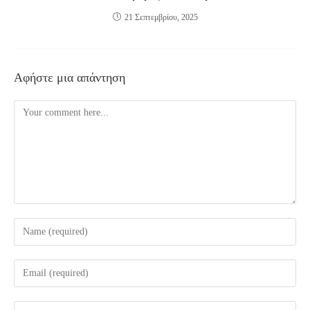
21 Σεπτεμβρίου, 2025
Αφήστε μια απάντηση
Comment
Enter
your
name
Enter
or
your
username
email
Enter