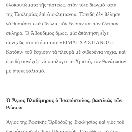
ὁλοκαυτώματα τῆς πίστεως, στὸν τότε διωγμὸ κατὰ
τῆς Ἐκκλησίας ἐπὶ Διοκλητιανοῦ. Ἐπειδὴ δὲν θέλησε
νὰ θυσιάσει στὰ εἴδωλα, τὸν ἔδεσαν καὶ τὸν ἔδειραν
σκληρά. Ὁ Ἀβούδιμος ὅμως, μία ἀπάντηση εἶχε
συνεχῶς στὸ στόμα του: «ΕΙΜΑΙ ΧΡΙΣΤΙΑΝΟΣ».
Κατόπιν τοῦ ἔσχισαν τὰ πλευρὰ μὲ σιδερένια νύχια, καὶ
ἐπειδὴ συνέχιζε νὰ ὁμολογεῖ τὸ Χριστό, τὸν θανάτωσαν
μὲ ἀποκεφαλισμό.
Ὁ Ἅγιος Βλαδίμηρος ὁ Ἰσαπόστολος, βασιλιὰς τῶν
Ρώσων
Ἅγιος της Ρωσικῆς Ὀρθόδοξης Ἐκκλησίας καὶ γιὸς τοῦ
ἡγεμόνα τοῦ Κιέβου Σβιατοσλάβ. Γεννήθηκε τὸ ἔτος