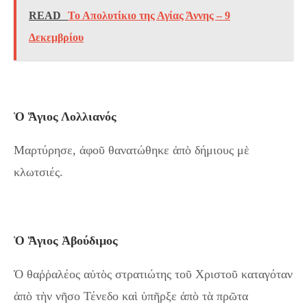
READ
Το Απολυτίκιο της Αγίας Άννης – 9
Δεκεμβρίου
Ὁ Ἅγιος Λολλιανός
Μαρτύρησε, ἀφοῦ θανατώθηκε ἀπὸ δήμιους μὲ
κλωτσιές.
Ὁ Ἅγιος Ἀβούδιμος
Ὁ θαῤῥαλέος αὐτὸς στρατιώτης τοῦ Χριστοῦ καταγόταν
ἀπὸ τὴν νῆσο Τένεδο καὶ ὑπῆρξε ἀπὸ τὰ πρῶτα