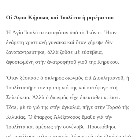
Οἱ Ἅγιοι Κήρυκος καὶ Ἰουλίττα ἡ μητέρα του
Ἡ Ἁγία Ἰουλίττα καταγόταν ἀπὸ τὸ Ἰκόνιο. Ἦταν
ἐνάρετη χριστιανὴ γυναῖκα καὶ ὅταν χήρεψε δὲν
ξαναπαντρεύτηκε, ἀλλὰ ζοῦσε μὲ εὐσέβεια,
ἀφοσιωμένη στὴν ἀνατροφὴτοῦ γιοῦ της Κηρύκου.
Ὅταν ξέσπασε ὁ σκληρὸς διωγμὸς ἐπὶ Διοκλητιανοῦ, ἡ
Ἰουλίτταπῆρε τὸν τριετὴ γιό της καὶ κατέφυγε στὴ
Σελεύκεια. Ἀλλὰ ὁ διωγμὸς εἶχε ἐπεκταθεῖ κι ἐκεῖ.
Τότε, μὲ τὸ γιό της στὴν ἀγκαλιά, πῆγε στὴν Ταρσὸ τῆς
Κιλικίας. Ὁ ἔπαρχος Ἀλέξανδρος ἔμαθε γιὰ τὴν
Ἰουλίττα καὶ ἀμέσως τὴν συνέλαβε. Προσπάθησε
μὲ ποικίλους κολακευτικοὺς λόγους νὰ τὴν ἑλκύσει στὰ