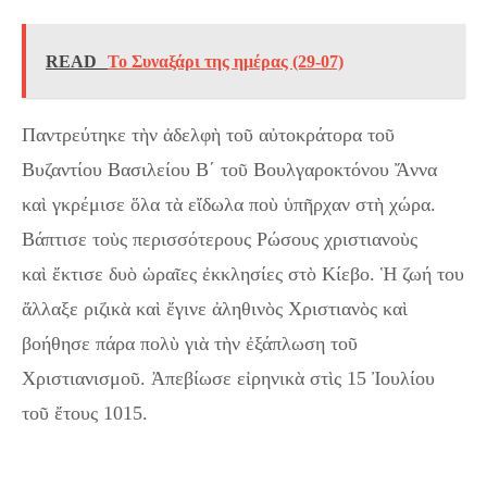
READ
Το Συναξάρι της ημέρας (29-07)
Παντρεύτηκε τὴν ἀδελφὴ τοῦ αὐτοκράτορα τοῦ
Βυζαντίου Βασιλείου Β΄ τοῦ Βουλγαροκτόνου Ἄννα
καὶ γκρέμισε ὅλα τὰ εἴδωλα ποὺ ὑπῆρχαν στὴ χώρα.
Βάπτισε τοὺς περισσότερους Ρώσους χριστιανοὺς
καὶ ἔκτισε δυὸ ὡραῖες ἐκκλησίες στὸ Κίεβο. Ἡ ζωή του
ἄλλαξε ριζικὰ καὶ ἔγινε ἀληθινὸς Χριστιανὸς καὶ
βοήθησε πάρα πολὺ γιὰ τὴν ἐξάπλωση τοῦ
Χριστιανισμοῦ. Ἀπεβίωσε εἰρηνικὰ στὶς 15 Ἰουλίου
τοῦ ἔτους 1015.