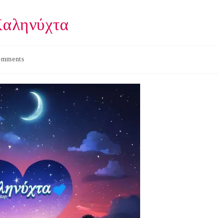
Καληνύχτα
omments
s: