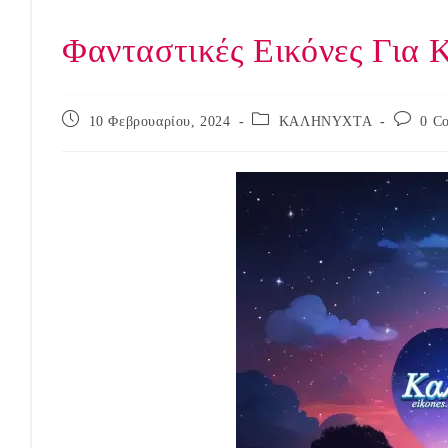
Φανταστικές Εικόνες Για 
Post
Post
Post
10 Φεβρουαρίου, 2024
ΚΑΛΗΝΥΧΤΑ
0 C
published:
category:
comment