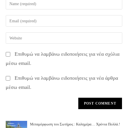
Enter
your
name
Enter
or
your
username
email
Enter
to
address
your
comment
to
website
Επιθυμώ να λαμβάνω ειδοποιήσεις για νέα σχόλια
comment
URL
μέσω email.
(optional)
Επιθυμώ να λαμβάνω ειδοποιήσεις για νέα άρθρα
μέσω email.
Μεταμόρφωση του Σωτήρος : Καλημέρα… Χρόνια Πολλά.!