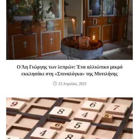
Ο Άη Γιώργης των λεπρών: Ένα αλλιώτικο μικρό
εκκλησάκι στη «Σπιναλόγκα» της Μυτιλήνης
23 Απριλίου, 2023