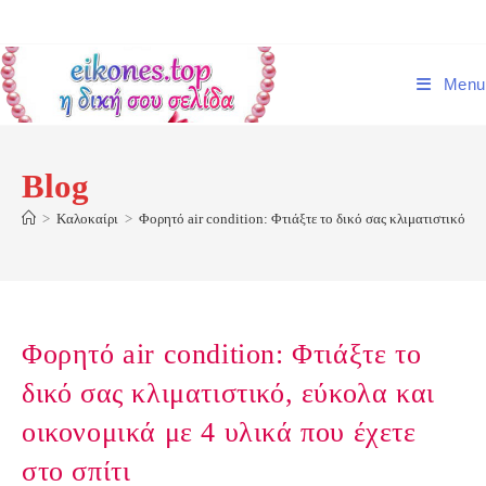
Skip
to
content
Menu
Blog
>
Καλοκαίρι
>
Φορητό air condition: Φτιάξτε το δικό σας κλιματιστικό, εύ
Φορητό air condition: Φτιάξτε το
δικό σας κλιματιστικό, εύκολα και
οικονομικά με 4 υλικά που έχετε
στο σπίτι