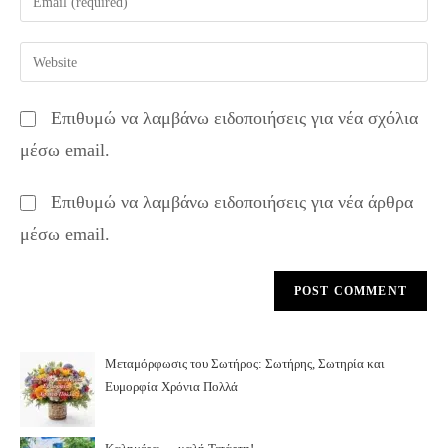
or
your
username
email
Enter
to
address
your
comment
to
website
Επιθυμώ να λαμβάνω ειδοποιήσεις για νέα σχόλια
comment
URL
μέσω email.
(optional)
Επιθυμώ να λαμβάνω ειδοποιήσεις για νέα άρθρα
μέσω email.
Μεταμόρφωσις του Σωτήρος: Σωτήρης, Σωτηρία και
Ευμορφία Χρόνια Πολλά