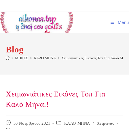
Skip
to
content
Menu
Blog
>
ΜΗΝΕΣ
>
ΚΑΛΟ ΜΗΝΑ
>
Χειμωνιάτικες Εικόνες Τοπ Για Καλό Μήνα
Χειμωνιάτικες Εικόνες Τοπ Για
Καλό Μήνα.!
Post
Post
30 Νοεμβρίου, 2021
ΚΑΛΟ ΜΗΝΑ
/
Χειμώνας
published:
category: