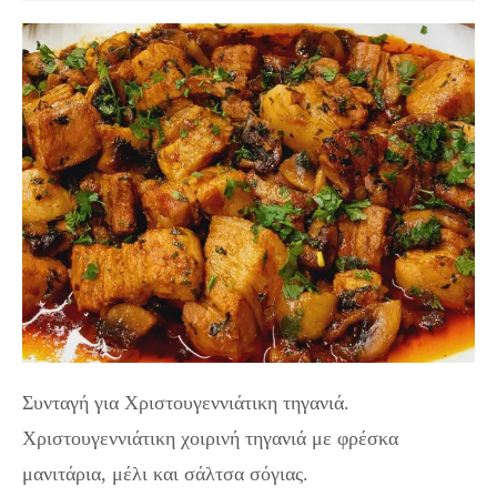
Συνταγή για Χριστουγεννιάτικη τηγανιά.
Χριστουγεννιάτικη χοιρινή τηγανιά με φρέσκα
μανιτάρια, μέλι και σάλτσα σόγιας.