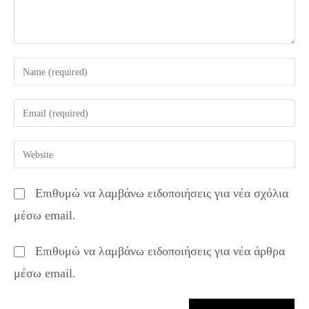
Enter
your
name
Enter
or
your
username
email
Enter
to
address
your
comment
to
website
Επιθυμώ να λαμβάνω ειδοποιήσεις για νέα σχόλια
comment
URL
μέσω email.
(optional)
Επιθυμώ να λαμβάνω ειδοποιήσεις για νέα άρθρα
μέσω email.