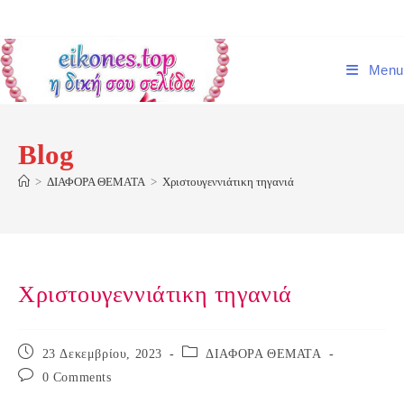
Skip
to
content
Menu
Blog
>
ΔΙΑΦΟΡΑ ΘΕΜΑΤΑ
>
Χριστουγεννιάτικη τηγανιά
Χριστουγεννιάτικη τηγανιά
Post
Post
23 Δεκεμβρίου, 2023
ΔΙΑΦΟΡΑ ΘΕΜΑΤΑ
published:
category:
Post
0 Comments
comments: