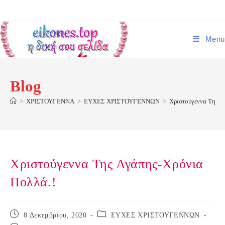
Skip
to
content
Menu
Blog
>
ΧΡΙΣΤΟΥΓΕΝΝΑ
>
ΕΥΧΕΣ ΧΡΙΣΤΟΥΓΕΝΝΩΝ
>
Χριστούγεννα Της Α
Χριστούγεννα Της Αγάπης-Χρόνια
Πολλά.!
Post
Post
8 Δεκεμβρίου, 2020
ΕΥΧΕΣ ΧΡΙΣΤΟΥΓΕΝΝΩΝ
published:
category: