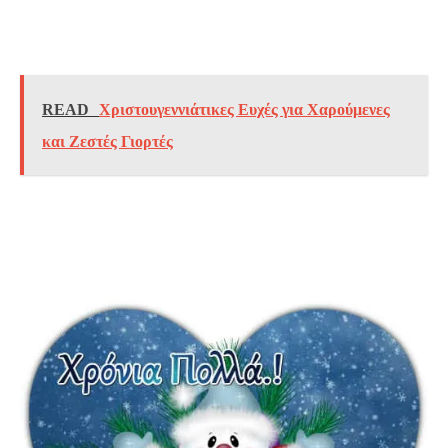
READ
Χριστουγεννιάτικες Ευχές για Χαρούμενες
και Ζεστές Γιορτές