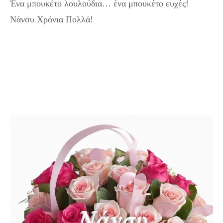
Ένα μπουκέτο λουλούδια… ένα μπουκέτο ευχές!
Νάνσυ Χρόνια Πολλά!