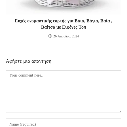
Ευχές ονομαστικής εορτής για Βάια, Βάγια, Βαία ,
Βαίτσα με Εικόνες Τοπ
26 Απριλίου, 2024
Αφήστε μια απάντηση
Comment
Enter