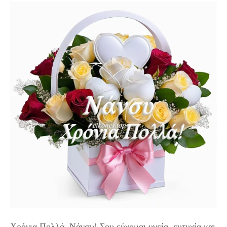
Χρόνια Πολλά, Νάνσυ! Σου εύχομαι υγεία, ευτυχία και