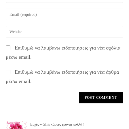
your
name
Enter
or
your
username
email
Enter
to
address
your
comment
to
website
Επιθυμώ να λαμβάνω ειδοποιήσεις για νέα σχόλια
comment
URL
μέσω email.
(optional)
Επιθυμώ να λαμβάνω ειδοποιήσεις για νέα άρθρα
μέσω email.
Ευχές – GIFs κάρτες χρόνια πολλά !